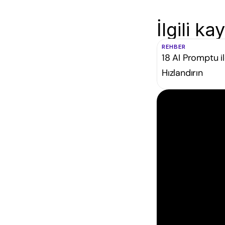
İlgili k
REHBER
18 AI Promptu il
Hızlandırın
İ