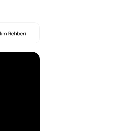
lım Rehberi
z
i