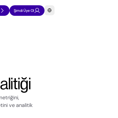
Select Language
Şimdi Üye Ol
litiği
etriğini, 
ini ve analitik 