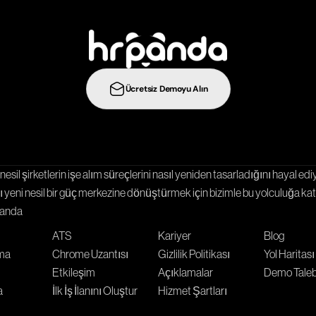
t
a
ş
ı
y
ı
n
:
Ücretsiz Demoyu Alın
Entegrasyonlar
Şablonlar
Kariyer Sayfası
nesil şirketlerin işe alım süreçlerini nasıl yeniden tasarladığını hayal ediy
 yeni nesil bir güç merkezine dönüştürmek için bizimle bu yolculuğa katı
Panda
ATS
Kariyer
Blog
rma
Chrome Uzantısı
Gizlilik Politikası
Yol Haritası
Etkileşim
Açıklamalar
Demo Taleb
a
İlk İş İlanını Oluştur
Hizmet Şartları