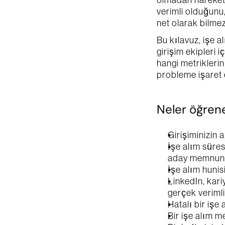
olmadan hareket e
verimli olduğunu
Gizlilik politi
net olarak bilmez
Bu kılavuz, işe 
girişim ekipleri
hangi metriklerin
probleme işaret e
Neler öğren
Girişiminizin 
İşe alım süresi
aday memnuniy
İşe alım hunisi
LinkedIn, kariy
gerçek verimlil
Hatalı bir işe 
Bir işe alım m