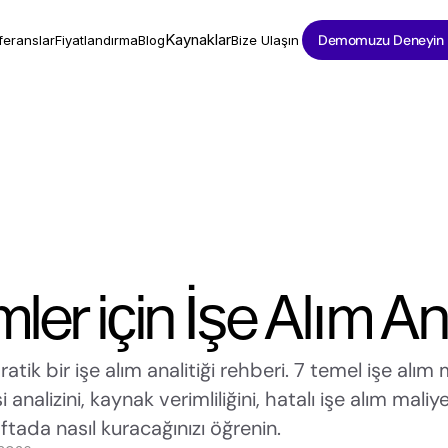
Kaynaklar
Demomuzu Deneyin
feranslar
Fiyatlandırma
Blog
Bize Ulaşın
mler için İşe Alım Ana
ratik bir işe alım analitiği rehberi. 7 temel işe alım m
nalizini, kaynak verimliliğini, hatalı işe alım maliyet
aftada nasıl kuracağınızı öğrenin.