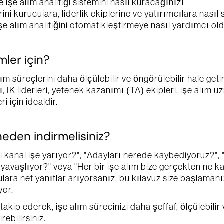
e işe alım analitiği sistemini nasıl kuracağınızı
erini kuruculara, liderlik ekiplerine ve yatırımcılara nası
şe alım analitiğini otomatikleştirmeye nasıl yardımcı o
mler için?
lım süreçlerini daha ölçülebilir ve öngörülebilir hale geti
ı, IK liderleri, yetenek kazanımı (TA) ekipleri, işe alım u
i için idealdir.
neden indirmelisiniz?
 kanal işe yarıyor?", "Adayları nerede kaybediyoruz?", "
yavaşlıyor?" veya "Her bir işe alım bize gerçekten ne ka
ulara net yanıtlar arıyorsanız, bu kılavuz size başlamanız 
yor.
akip ederek, işe alım sürecinizi daha şeffaf, ölçülebilir v
rebilirsiniz.