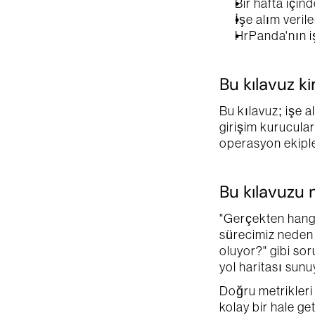
Bir hafta içind
İşe alım veril
HrPanda'nın i
Bu kılavuz ki
Bu kılavuz; işe a
girişim kurucular
operasyon ekipler
Bu kılavuzu 
"Gerçekten hangi
sürecimiz neden 
oluyor?" gibi sor
yol haritası sunu
Doğru metrikleri t
kolay bir hale geti