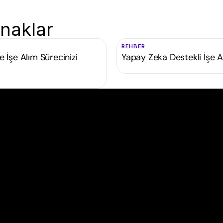
aynaklar
REHBER
e İşe Alım Sürecinizi
Yapay Zeka Destekli İşe A
ş
e
a
l
ı
m
s
t
r
a
t
e
j
i
l
e
r
i
n
i
b
i
r
a
d
ı
m
ö
t
e
y
e