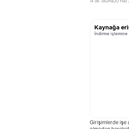
14 dk. okuma
20 Haz
Kaynağa eri
İndirme işlemine
Adı
İş e-postası
Girişimler İçi
Şirket
Girişimlerde işe a