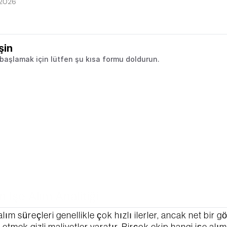
 2026
şin
 başlamak için lütfen şu kısa formu doldurun.
n İşe Alım Analitiği
lım süreçleri genellikle çok hızlı ilerler, ancak net bir g