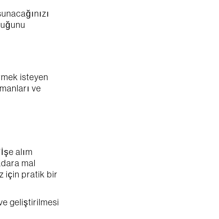
l sunacağınızı
lduğunu
rmek isteyen 
zmanları ve 
İşe alım 
dara mal 
için pratik bir 
e geliştirilmesi 