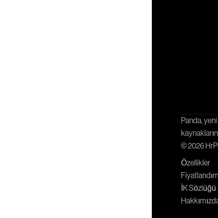
İşbirliği
Panda, yeni 
kaynaklarını
© 2026 Hr
Özellikler
Fiyatlandı
İK Sözlüğü
Hakkımızd