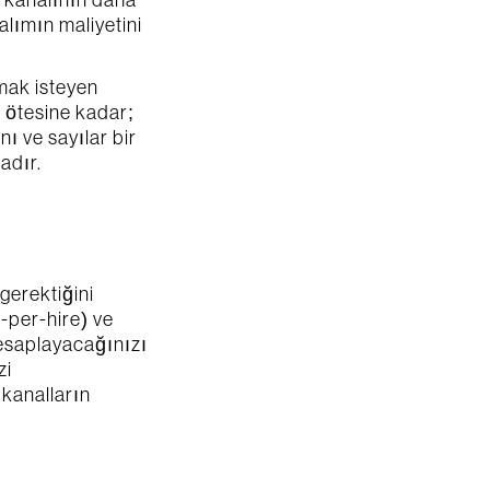
 kanalının daha 
lımın maliyetini 
mak isteyen 
 ötesine kadar; 
ı ve sayılar bir 
adır.
gerektiğini
-per-hire) ve 
hesaplayacağınızı
zi
 kanalların 