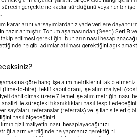
tmek gizli maliyetler yaratır. Birçok ekip hangi işe alım
, sürecin gerçekte ne kadar sürdüğünü veya her bir işe a
kasına 
buradan erişebilirsiniz.
.
Gönder
alım kararlarını varsayımlardan ziyade verilere dayandır
 için hazırlanmıştır. Tohum aşamasından (Seed) Seri B ve
 takip edilmesi gerektiğini, bunların nasıl hesaplanacağın
ttiğinde ne gibi adımlar atılması gerektiğini açıklamakt
eceksiniz?
aşamasına göre hangi işe alım metriklerini takip etmeniz 
 (time-to-hire), teklif kabul oranı, işe alım maliyeti (cost
eti dahil olmak üzere 7 temel işe alım metriğini nasıl 
 analizi ile süreçteki tıkanıklıkları nasıl tespit edeceğini
er sayfaları, referanslar (referrals) ve iş ilan siteleri gibi
iğini nasıl ölçeceğinizi
alımın gizli maliyetini nasıl hesaplayacağınızı
etriği alarm verdiğinde ne yapmanız gerektiğini