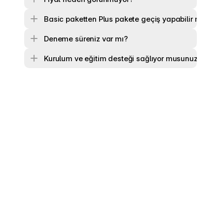
Basic paketten Plus pakete geçiş yapabilir miyim?
Deneme süreniz var mı?
Kurulum ve eğitim desteği sağlıyor musunuz?
İ
ş
e
a
l
ı
m
s
t
r
a
t
e
j
i
l
e
r
i
n
i
z
i
b
i
r
a
d
ı
m
ö
t
e
y
e
t
a
ş
ı
y
ı
n
: