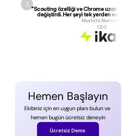
"Scouting özelliği ve Chrome uzantısı oyun
değiştirdi. Her şeyi tek yerden verimli y
Mustafa Namoğlu 
CEO
Hemen Başlayın
Ekibiniz için en uygun planı bulun ve 
hemen bugün ücretsiz deneyin
Ücretsiz Demo 