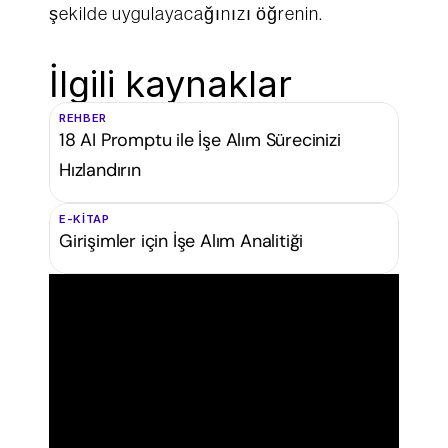
şekilde uygulayacağınızı öğrenin.
İlgili kaynaklar
REHBER
18 AI Promptu ile İşe Alım Sürecinizi
Hızlandırın
E-KITAP
Girişimler için İşe Alım Analitiği
İ
ş
e
a
l
ı
m
s
t
r
a
t
e
j
i
l
e
r
i
n
i