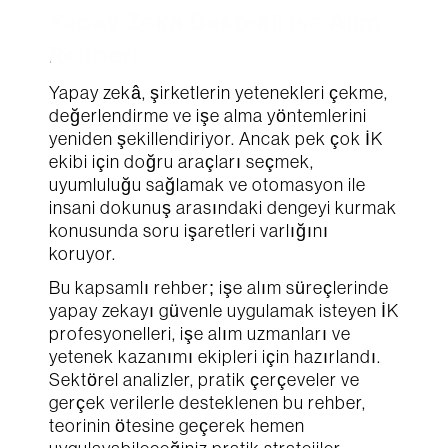
Yapay Zekâ Destekli İşe Alım 
Rehberi
İş e-postası
Yapay zekâ, şirketlerin yetenekleri çekme, 
Şirket
değerlendirme ve işe alma yöntemlerini 
yeniden şekillendiriyor. Ancak pek çok İK 
ekibi için doğru araçları seçmek, 
Gizlilik politikasına 
buradan erişebilirsiniz.
uyumluluğu sağlamak ve otomasyon ile 
Gönder
insani dokunuş arasındaki dengeyi kurmak 
konusunda soru işaretleri varlığını 
koruyor.
Bu kapsamlı rehber; işe alım süreçlerinde 
yapay zekayı güvenle uygulamak isteyen İK 
profesyonelleri, işe alım uzmanları ve 
yetenek kazanımı ekipleri için hazırlandı. 
Sektörel analizler, pratik çerçeveler ve 
gerçek verilerle desteklenen bu rehber, 
teorinin ötesine geçerek hemen 