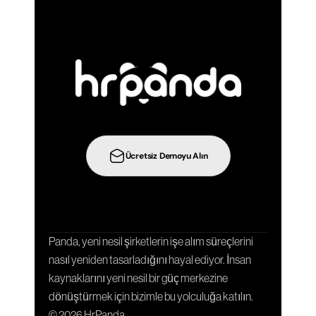
z
i
b
i
r
a
d
ı
m
ö
t
e
y
e
t
a
ş
ı
y
ı
n
:
Ücretsiz Demoyu Alın
İşbirliği
Entegrasyonlar
Şablonlar
Kariyer Sayfa
Panda, yeni nesil şirketlerin işe alım süreçlerini 
nasıl yeniden tasarladığını hayal ediyor. İnsan 
kaynaklarını yeni nesil bir güç merkezine 
dönüştürmek için bizimle bu yolculuğa katılın.
© 2026 HrPanda