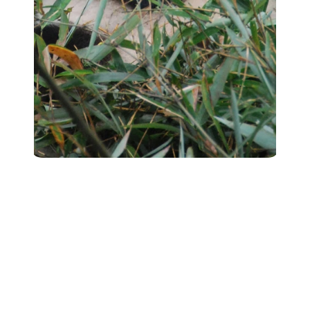
İ
ş
e
a
l
ı
m
s
t
r
a
t
e
j
i
l
e
r
i
n
i
z
i
b
i
r
a
d
ı
m
ö
t
e
y
e