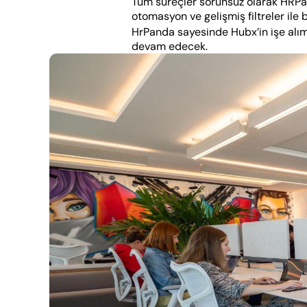
Tüm süreçler sorunsuz olarak HRPand
otomasyon ve gelişmiş filtreler ile 
HrPanda sayesinde Hubx’in işe alım 
devam edecek.