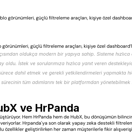
tablo görünümleri, güçlü filtreleme araçları, kişiye özel dashboa
lo görünümleri, güçlü filtreleme araçları, kişiye özel dashboard’
çısından oldukça modern bir yapıya sahip. Sisteme hızlıca 
oldu. İstek ve sorularımıza hızlıca yanıt veren destekleyici
sürece dahil etmek ve gerekli yetkilendirmeleri yapmakta hi
lım sürecinin tüm adımlarını tek bir platformdan yönetebilme
ubX ve HrPanda
nüştürüyor. Hem HrPanda hem de HubX, bu dönüşümün bilincinde.
ön veriyorlar. Hrpanda'ya son olarak yapay zeka destekli filtrel
 özellikler geliştirilirken her zaman müşterilerle fikir alışverişi