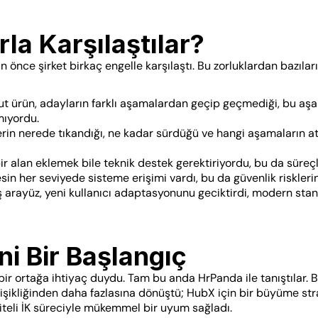
la Karşılaştılar?
önce şirket birkaç engelle karşılaştı. Bu zorluklardan bazıları
t ürün, adayların farklı aşamalardan geçip geçmediği, bu aşam
mıyordu.
erin nerede tıkandığı, ne kadar sürdüğü ve hangi aşamaların atl
bir alan eklemek bile teknik destek gerektiriyordu, bu da süreç
sin her seviyede sisteme erişimi vardı, bu da güvenlik riskleri
iş arayüz, yeni kullanıcı adaptasyonunu geciktirdi, modern stan
ni Bir Başlangıç
bir ortağa ihtiyaç duydu. Tam bu anda HrPanda ile tanıştılar. 
şikliğinden daha fazlasına dönüştü; HubX için bir büyüme strat
iteli İK süreciyle mükemmel bir uyum sağladı.