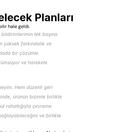
elecek Planları
lir hale geldi. 
ildirimlerimin tek başına 
n yüksek farkındalık ve 
ada bir çözümle 
özümsüyor ve harekete 
neyim. Hem düzenli geri 
de, ürünün bizimle birlikte 
nül rahatlığıyla çevreme 
ğlayabileceğini ve birlikte 