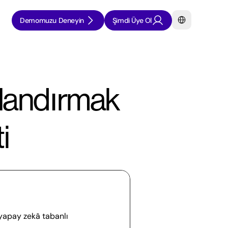
Select Language
Demomuzu Deneyin
Şimdi Üye Ol
landırmak 
i
yapay zekâ tabanlı 