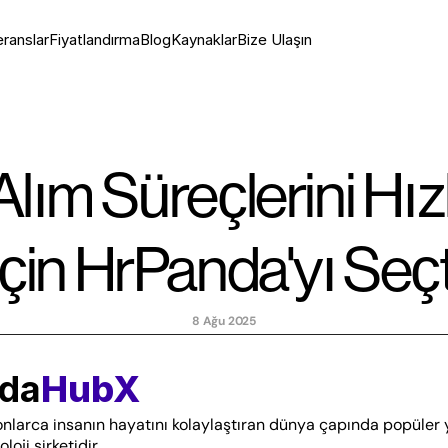
ranslar
Fiyatlandırma
Blog
Kaynaklar
Bize Ulaşın
lım Süreçlerini Hız
İçin HrPanda'yı Seçt
8 Ağu 2025
nda
HubX
nlarca insanın hayatını kolaylaştıran dünya çapında popüler 
oji şirketidir. 