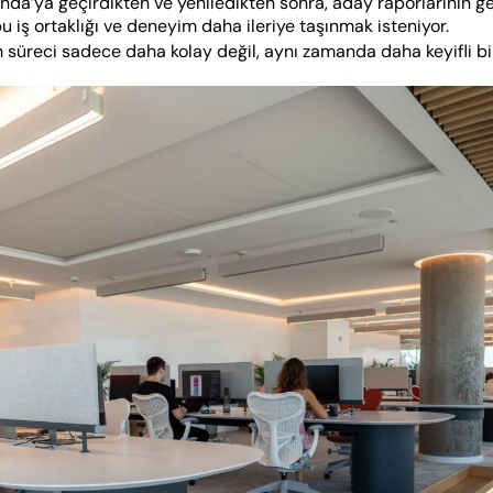
a’ya geçirdikten ve yeniledikten sonra, aday raporlarının geli
bu iş ortaklığı ve deneyim daha ileriye taşınmak isteniyor.  
süreci sadece daha kolay değil, aynı zamanda daha keyifli bir 