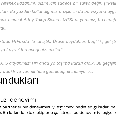
 yetenek kazanımı, bizim için sadece bir süreç değil; şirketin
alan. Bu yüzden kullandığımız araçların da bu vizyona uygu
ncak mevcut Aday Takip Sistemi (ATS) altyapımız, bu hedefl
rdu.
ada HrPanda ile tanıştık. Ürüne duydukları bağlılık, gelişti
ya koydukları enerji bizi etkiledi.
TS altyapımızı HrPanda’ya taşıma kararı aldık. Bu geçişin,
 odaklı ve verimli hale getireceğine inanıyoruz.
undukları
uz  deneyimi
 partnerlerinin deneyimini iyileştirmeyi hedeflediği kadar, pa
. Bu farkındalıktaki ekiplerle çalıştıkça, bu deneyim iyileşiyor v