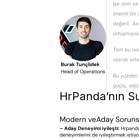
İşe alım ve
önemli bir 
değerli. A
örtüşmüyo
Tam bu nokt
olarak orta
Burak Tunçbilek
Head of Operations
Bu yüzden A
güçlü, aday
HrPanda’nın S
Modern veAday Soruns
– Aday Deneyimi iyileşti:
 Hrpanda
deneyimlerini de iyileştirmek istiyor