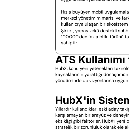
Hızla büyüyen mobil uygulamalarıy
merkezî yönetim mimarisi ve fark
kullanıcıya ulaşan bir ekosistem i
Şirket, yapay zekâ destekli sohb
100.000'den fazla bitki türünü tan
sahiptir.
ATS Kullanımı
HubX, konu yeni yetenekleri teknolo
kaynaklarının yarattığı dönüşümün 
yönetiminde de vizyonlarına uygun 
HubX'in Siste
Yıllardır kullandıkları eski aday taki
karşılamayan bir arayüz ve deneyim
eksikliği gibi faktörler, HubX’i yeni
stratejik bir zorunluluk olarak ele al