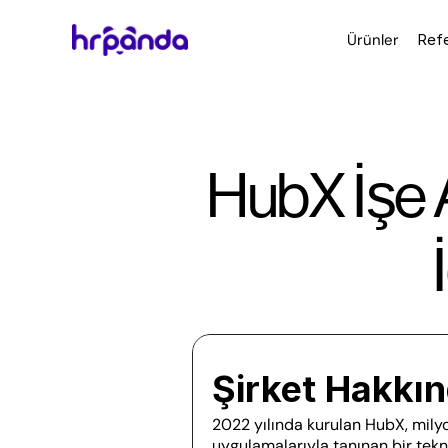
Ürünler
Refe
HubX İşe A
Şirket Hakkı
2022 yılında kurulan HubX, milyo
uygulamalarıyla tanınan bir teknol