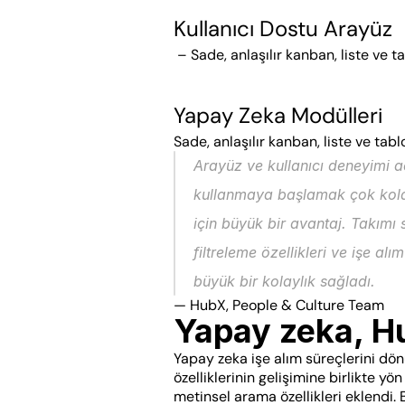
Kullanıcı Dostu Arayüz
 – Sade, anlaşılır kanban, liste ve 
Yapay Zeka Modülleri
Sade, anlaşılır kanban, liste ve tab
Arayüz ve kullanıcı deneyimi a
kullanmaya başlamak çok kolay 
için büyük bir avantaj. Takımı 
filtreleme özellikleri ve işe a
büyük bir kolaylık sağladı.
— HubX, People & Culture Team
Yapay zeka, H
Yapay zeka işe alım süreçlerini dö
özelliklerinin gelişimine birlikte y
metinsel arama özellikleri eklendi. Bu