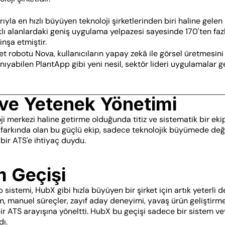
la en hızlı büyüyen teknoloji şirketlerinden biri haline gelen
lı alanlardaki geniş uygulama yelpazesi sayesinde 170'ten faz
nşa etmiştir. 
et robotu Nova, kullanıcıların yapay zekâ ile görsel üretmesini
ıyabilen PlantApp gibi yeni nesil, sektör lideri uygulamalar gel
 ve Yetenek Yönetimi
ji merkezi haline getirme olduğunda titiz ve sistematik bir eki
farkında olan bu güçlü ekip, sadece teknolojik büyümede deği
bir ATS'e ihtiyaç duydu.
m Geçişi
p sistemi, HubX gibi hızla büyüyen bir şirket için artık yeterli de
, manuel süreçler, zayıf aday deneyimi, yavaş ürün geliştirme 
 bir ATS arayışına yöneltti. HubX bu geçişi sadece bir sistem vey
dı.