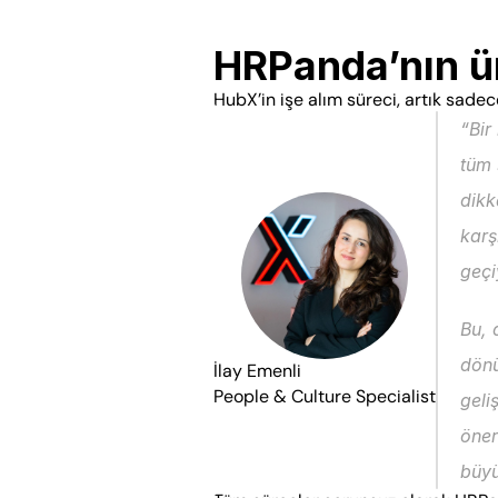
HRPanda’nın ür
HubX’in işe alım süreci, artık sadece 
“Bir
tüm 
dikk
karş
geçi
Bu, 
dönü
İlay Emenli
People & Culture Specialist
geli
öner
büyü