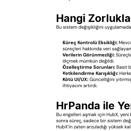
Hangi Zorluklar
Bu sistem değişikliğini uygulamadan 
Süreç Kontrolü Eksikliği:
 Mevcu
süreçleri hakkında veri sağlaya
Verilerin Görünmezliği:
 Süreçl
ölçmek mümkün değildi.
Özelleştirme Sorunları:
 Basit 
Yetkilendirme Karışıklığı:
 Herke
Kötü UI/UX:
 Güncelliğini yitirm
ihtiyacını artırdı.
HrPanda ile Ye
Bu engelleri aşmak için HubX, yeni 
sonra süreç, sadece bir sistem deği
HubX’in zaten arzuladığı yüksek kal