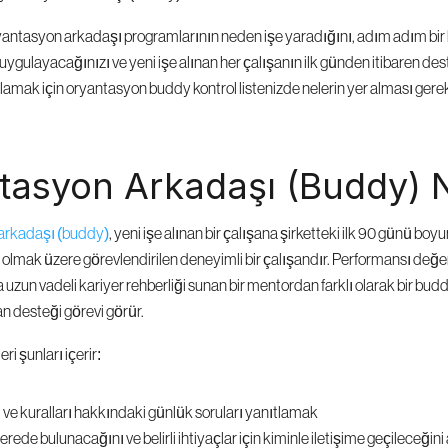
yantasyon arkadaşı programlarının neden işe yaradığını, adım adım bir
uygulayacağınızı ve yeni işe alınan her çalışanın ilk günden itibaren dest
amak için oryantasyon buddy kontrol listenizde nelerin yer alması gerekt
tasyon Arkadaşı (Buddy) 
arkadaşı (buddy)
, yeni işe alınan bir çalışana şirketteki ilk 90 günü boyu
olmak üzere görevlendirilen deneyimli bir çalışandır. Performansı değerl
uzun vadeli kariyer rehberliği sunan bir mentordan farklı olarak bir budd
kran desteği görevi görür.
ri şunları içerir:
 ve kuralları hakkındaki günlük soruları yanıtlamak
rede bulunacağını ve belirli ihtiyaçlar için kiminle iletişime geçileceğin