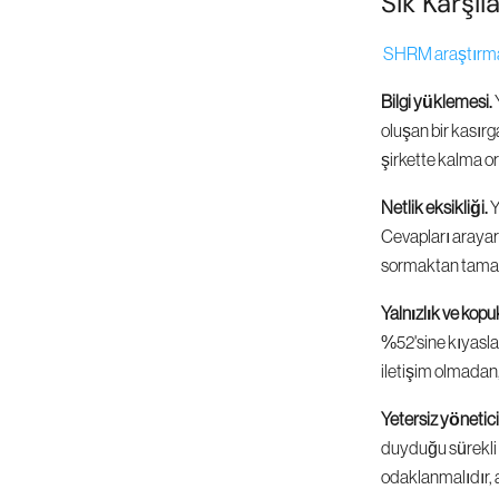
Sık Karşıl
SHRM araştırma
Bilgi yüklemesi.
 
oluşan bir kasırga
şirkette kalma or
Netlik eksikliği.
 
Cevapları araya
sormaktan tamam
Yalnızlık ve kopuk
%52'sine kıyasla,
iletişim olmadan,
Yetersiz yönetici
duyduğu sürekli 
odaklanmalıdır, a