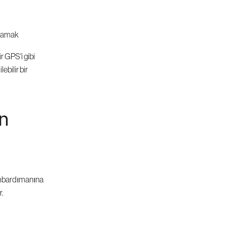
ğlamak
 GPS'i gibi 
bilir bir 
n 
 bombardımanına 
r.