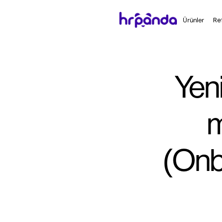
Ürünler
Re
Yeni
m
(Onb