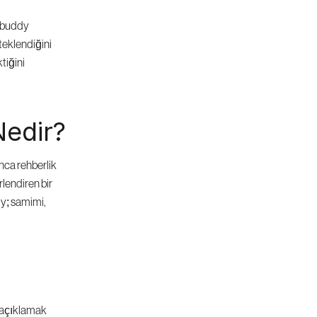
 buddy 
eklendiğini 
iğini 
Nedir?
nca rehberlik 
endiren bir 
y; samimi, 
i açıklamak