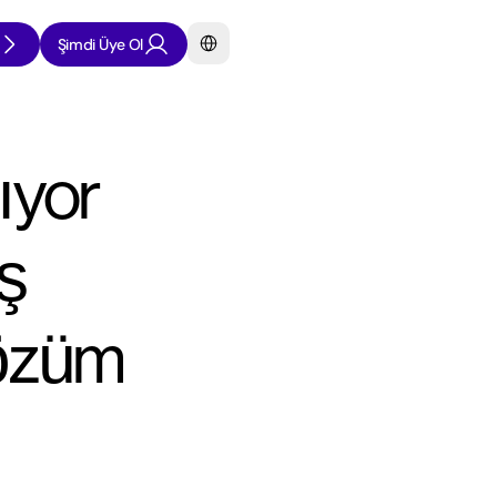
Select Language
Şimdi Üye Ol
yor 
 
özüm 