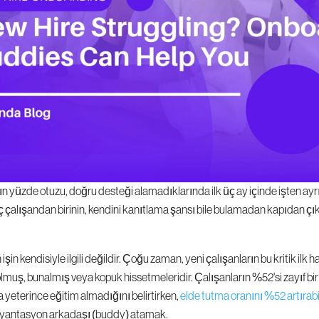
rın yüzde otuzu, doğru desteği alamadıklarında ilk üç ay içinde işten ayrıl
 çalışandan birinin, kendini kanıtlama şansı bile bulamadan kapıdan çık
.
in kendisiyle ilgili değildir. Çoğu zaman, yeni çalışanların bu kritik ilk ha
lmuş, bunalmış veya kopuk hissetmeleridir. Çalışanların %52'si zayıf bir 
yeterince eğitim almadığını belirtirken, 
elde tutma oranını %52 artırab
oryantasyon arkadaşı (buddy) atamak.