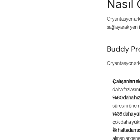
Nasıl
Oryantasyon arkad
sağlayarak yeni 
Buddy Pro
Oryantasyon arkad
Çalışanları e
daha fazlasını
%60 daha hızl
süresini öneml
%36 daha yü
çok daha yüks
İlk haftadan 
alınanlar gen