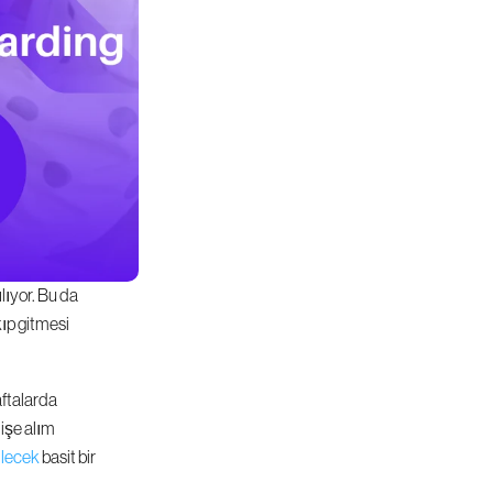
ıyor. Bu da 
ıp gitmesi 
ftalarda 
işe alım 
ilecek
 basit bir 