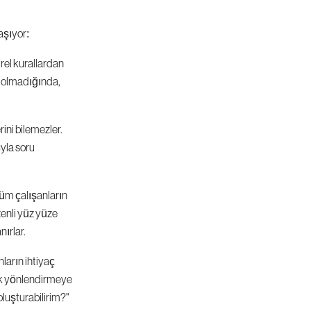
yaşıyor:
ürel kurallardan 
ı olmadığında, 
ini bilemezler. 
la soru 
üm çalışanların 
enli yüz yüze 
nırlar.
ların ihtiyaç 
ik yönlendirmeye 
luşturabilirim?" 