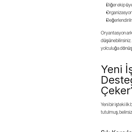
Diğer ekip üy
Organizasyon
Değerlendiril
Oryantasyon arkad
düşünebilirsiniz. 
yolculuğa dönüş
Yeni İ
Deste
Çeker
Yeni bir işteki il
tutulmuş, belirsi