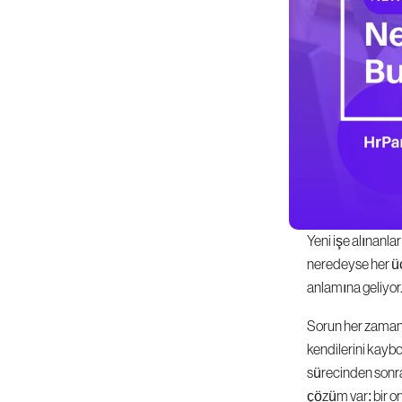
Yeni işe alınanla
neredeyse her üç
anlamına geliyor
Sorun her zaman iş
kendilerini kaybo
sürecinden sonra 
çözüm var: bir 