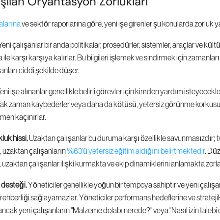
aşılan Oryantasyon Zorlukları
larına
 ve sektör raporlarına göre, yeni işe girenler şu konularda zorluk 
Yeni çalışanlar bir anda politikalar, prosedürler, sistemler, araçlar ve kült
 ile karşı karşıya kalırlar. Bu bilgileri işlemek ve sindirmek için zamanlar
anları ciddi şekilde düşer.
Yeni işe alınanlar genellikle belirli görevler için kimden yardım isteyecekler
rak zaman kaybederler veya daha da kötüsü, yetersiz görünme korkusuy
en kaçınırlar.
luk hissi.
 Uzaktan çalışanlar bu duruma karşı özellikle savunmasızdır; t
 uzaktan çalışanların 
%63'ü yetersiz eğitim aldığını belirtmektedir
. Düz
 uzaktan çalışanlar ilişki kurmakta ve ekip dinamiklerini anlamakta zorla
 desteği.
 Yöneticiler genellikle yoğun bir tempoya sahiptir ve yeni çalışan
rehberliği sağlayamazlar. Yöneticiler performans hedeflerine ve stratej
ncak yeni çalışanların "Malzeme dolabı nerede?" veya "Nasıl izin talebi o