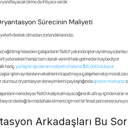
ı yanıtlayacak birine de ihtiyacı vardır.
 Oryantasyon Sürecinin Maliyeti
r yeterli destek olmadan zorlandıklarında:
iz eğitilmiş hisseden çalışanların %80'i yakında işten ayrılmayı planlıy
ğerli yetenekleri henüz tam olarak verimli hale gelmeden kaybediyor
ik hariç, 
yanlış bir işe alımın maliyeti ortalama $15,000'ı buluyor
şlar işten ayrılanların eksiklerini kapatmaya çalışırken ekip morali zar
ar olumsuz oryantasyon deneyimlerini paylaştığında 
işveren markanız
 
ışanların neredeyse %90'ı kalıp kalmayacağına ilk altı ay içinde karar ver
ntasyon desteği ile müdahale etmeniz için net bir fırsat penceresi sunuyor
asyon Arkadaşları Bu Soru