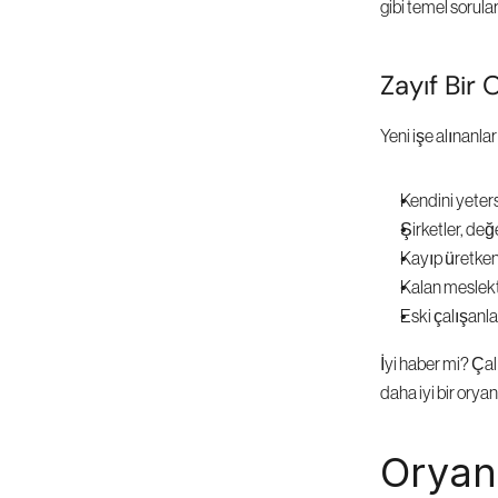
gibi temel sorular
Zayıf Bir
Yeni işe alınanla
Kendini yeters
Şirketler, de
Kayıp üretkenl
Kalan meslekta
Eski çalışanl
İyi haber mi? Çal
daha iyi bir orya
Oryant