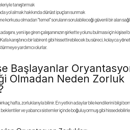
eleriyle tanıştırmak
da yol almak hakkında dürüst ipuçları sunmak
me korkusu olmadan "temel" soruların sorulabileceği güvenli bir alan sa
aşını, yeni işe giren çalışanınızın şirkette yolunu bulması için kişisel bir
Kafa karıştırıcı bir labirent gibi hissettirebilecek bu süreci, kolayca yönetile
türmeye yardımcı olurlar.
şe Başlayanlar Oryantasyo
ği Olmadan Neden Zorluk 
?
k birkaç hafta, zorluklarıyla bilinir. En yetkin adaylar bile kendilerini bilgi
z beklentiler ve yabancı sistemler içinde boğuluyormuş gibi hissedebilirle