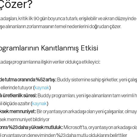
 Çözer?
aşları, kritik ilk 90 gün boyunca tutarlı, erişilebilir ve akran düzeyinde
işe alınanların zorlanmasının temel nedenlerini doğrudan çözer.
gramlarının Kanıtlanmış Etkisi
aşı programlarına ilişkin veriler oldukça etkileyici:
lde tutma oranında %52 artış:
 Buddy sistemine sahip şirketler, yeni çalı
 ellerinde tutuyor (
kaynak
)
ı üretkenlik süresi:
 Buddy programları, yeni işe alınanların tam verimli 
i ölçüde azaltır (
kaynak
)
ksek memnuniyet:
 Bir oryantasyon arkadaşı olan yeni çalışanlar, olmay
ek memnuniyet bildiriyor
sonra %23 daha yüksek mutluluk:
 Microsoft'ta, oryantasyon arkadaşı ola
el oryantasyon deneyiminden %23 daha mutlu olduklarını belirttiler