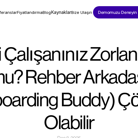
Kaynaklar
Demomuzu Deneyin
feranslar
Fiyatlandırma
Blog
Bize Ulaşın
 Çalışanınız Zorlanı
u? Rehber Arkadaş
oarding Buddy) Ç
Olabilir