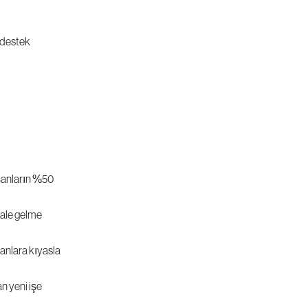
 destek 
şanların %50 
hale gelme 
anlara kıyasla 
n yeni işe 