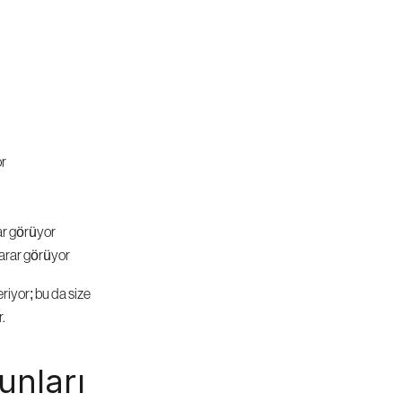
or
ar görüyor
zarar görüyor
iyor; bu da size 
.
nları 