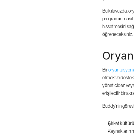
Bu kılavuzda, or
programını nasıl 
hissetmesini sağl
öğreneceksiniz.
Oryan
Bir 
oryantasyon 
etmek ve destek 
yöneticiden veya 
erişilebilir bir a
Buddy'nin görevle
Şirket kültürü
Kaynakların ne