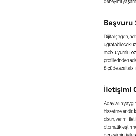
deneyimi yaşamış 
Başvuru S
Dijital çağda, ad
uğratabilecek uzu
mobil uyumlu, öz
profillerinden ad
ölçüde azaltabilir
İletişimi 
Adayların yaygın 
hissetmeleridir. 
olsun, verimli ile
otomatikleştirmek
deneyimini iyileşt