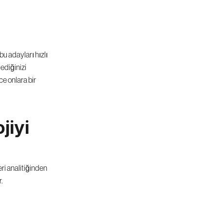
 adayları hızlı 
ediğinizi 
 onlara bir 
iyi 
ri analitiğinden 
r.