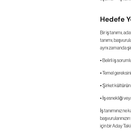
Hedefe Yö
Bir iş tanımı, ada
tanımı, başvurula
aynı zamanda şirk
• Belirli iş soruml
• Temel gereksin
• Şirket kültürü
• İş esnekliği ve
İş tanımınız ne k
başvurularınızın 
için bir Aday Taki