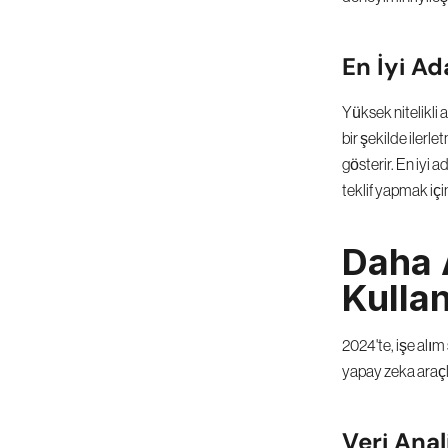
En İyi Ada
Yüksek nitelikli 
bir şekilde ilerle
gösterir. En iyi
teklif yapmak iç
Daha A
Kulla
2024'te, işe alım
yapay zeka araçla
Veri Anali