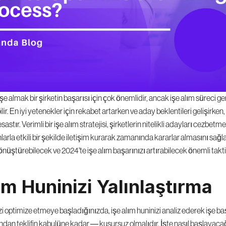
e almak bir şirketin başarısı için çok önemlidir, ancak işe alım süreci gen
lir. En iyi yetenekler için rekabet artarken ve aday beklentileri gelişirken, 
stır. Verimli bir işe alım stratejisi, şirketlerin nitelikli adayları cezbetm
rla etkili bir şekilde iletişim kurarak zamanında kararlar almasını sağlar
önüştürebilecek ve 2024'te işe alım başarınızı artırabilecek önemli takt
ım Huninizi Yalınlaştırma
zi optimize etmeye başladığınızda, işe alım huninizi analiz ederek işe baş
ndan teklifin kabulüne kadar — kusursuz olmalıdır. İşte nasıl başlayaca