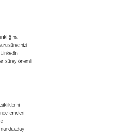
rıklığına 
uru sürecinizi 
LinkedIn 
rı süreyi önemli 
kliklerini 
üncellemeleri 
e 
zamanda aday 