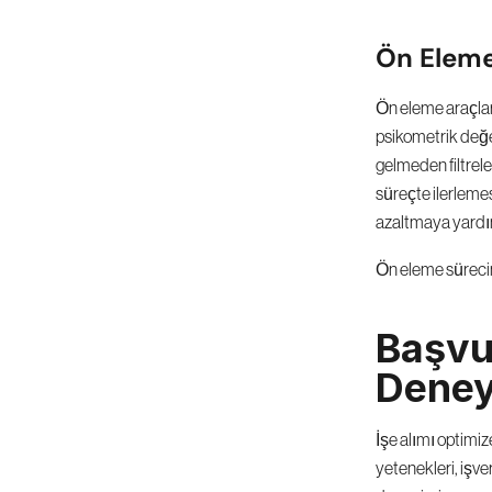
Ön Eleme
Ön eleme araçları
psikometrik değe
gelmeden filtreley
süreçte ilerlemes
azaltmaya yardımc
Ön eleme sürecini
Başvu
Deneyi
İşe alımı optimiz
yetenekleri, işve