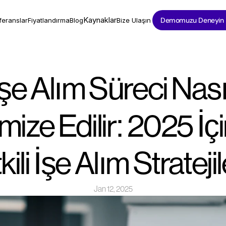
Kaynaklar
Demomuzu Deneyin
feranslar
Fiyatlandırma
Blog
Bize Ulaşın
İşe Alım Süreci Nasıl
mize Edilir: 2025 İçi
kili İşe Alım Stratejil
Jan 12, 2025