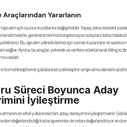
 Araçlarından Yararlanın
 işe alım için oyunun kurallarını değiştirebilir. Yapay zeka destekli yazılı
rlendirmelerle, gereksinimlerinizi karşılamayan adayları daha mülaka
ebilirsiniz. Bu, işe alım yöneticileriniz için zaman kazandırır ve sadece ni
ini sağlar. Ayrıca, bu araçlar, yetenek ve verilere odaklanarak bilinçsiz ön
ı olabilir.
 otomatikleştirerek çabalarınızı yalınlaştırır ve işe alma süresini azaltır
ru Süreci Boyunca Aday 
mini İyileştirme
e etmenin en etkili yollarından biri, aday deneyimini iyileştirmektir. Gün
renleri değerlendirdiği kadar işverenler de onları değerlendiriyor ve olums