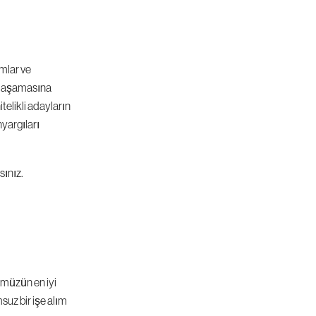
mlar ve 
t aşamasına 
telikli adayların 
yargıları 
sınız.
ümüzün en iyi 
uz bir işe alım 