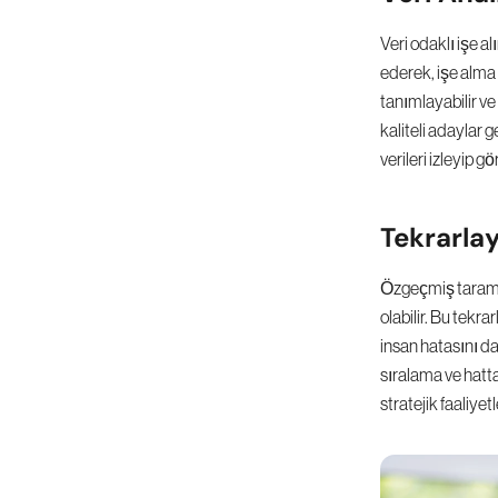
Veri odaklı işe alı
ederek, işe alma s
tanımlayabilir ve s
kaliteli adaylar g
verileri izleyip g
Tekrarla
Özgeçmiş tarama,
olabilir. Bu tek
insan hatasını d
sıralama ve hatta
stratejik faaliyet