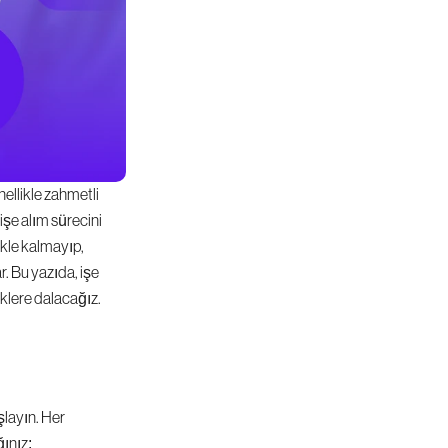
ellikle zahmetli 
işe alım sürecini 
ekle kalmayıp, 
. Bu yazıda, işe 
iklere dalacağız.
layın. Her 
ğınız: