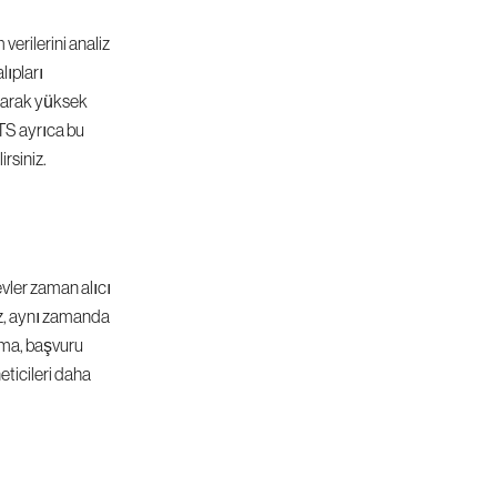
 verilerini analiz 
ıpları 
 olarak yüksek 
ATS ayrıca bu 
irsiniz.
ler zaman alıcı 
z, aynı zamanda 
ma, başvuru 
ticileri daha 