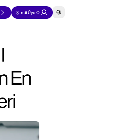
Select Language
Şimdi Üye Ol
 
n En 
eri