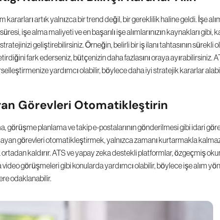
m kararları artık yalnızca bir trend değil, bir gereklilik haline geldi. İşe alım
üresi, işe alma maliyeti ve en başarılı işe alımlarınızın kaynakları gibi, kal
tratejinizi geliştirebilirsiniz. Örneğin, belirli bir iş ilanı tahtasının sürekli
etirdiğini fark ederseniz, bütçenizin daha fazlasını oraya ayırabilirsiniz. 
örselleştirmenize yardımcı olabilir, böylece daha iyi stratejik kararlar alabil
yan Görevleri Otomatikleştirin
 görüşme planlama ve takip e-postalarının gönderilmesi gibi idari görev
rarlayan görevleri otomatikleştirmek, yalnızca zamanı kurtarmakla kalma
a ortadan kaldırır. ATS ve yapay zeka destekli platformlar, özgeçmiş oku
 video görüşmeleri gibi konularda yardımcı olabilir, böylece işe alım yöne
lere odaklanabilir.