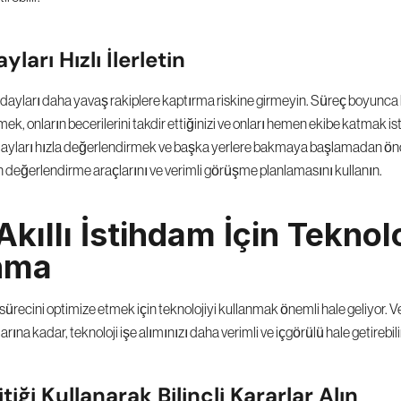
yları Hızlı İlerletin
adayları daha yavaş rakiplere kaptırma riskine girmeyin. Süreç boyunca bu
tmek, onların becerilerini takdir ettiğinizi ve onları hemen ekibe katmak ist
 adayları hızla değerlendirmek ve başka yerlere bakmaya başlamadan önce
in değerlendirme araçlarını ve verimli görüşme planlamasını kullanın.
kıllı İstihdam İçin Teknoloj
nma
 sürecini optimize etmek için teknolojiyi kullanmak önemli hale geliyor. Ve
rına kadar, teknoloji işe alımınızı daha verimli ve içgörülü hale getirebili
tiği Kullanarak Bilinçli Kararlar Alın