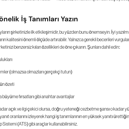
nelik İş Tanımları Yazın
yların şirketinizle ilk etkileşimidir, bu yüzden bunu önemseyin. İyi yazılmış,
rın kalitesini önemli ölçüde artırabilir. Yalnızca gerekli becerileri vurgu
etinizi benzersiz kılan özellikleri de öne çıkarın. Şunları dahil edin:
ulukları
imler (olmazsa olmazları gerçekçi tutun)
nün özeti
ya büyüme fırsatları gibi anahtar avantajlar
adar açık ve ilgi çekici olursa, doğru yeteneği cezbetme şansı o kadar yük
yanıt oranlarını izleyerek hangi iş tanımlarının en yüksek yanıtı ürettiğin
p Sistemi (ATS) gibi araçlar kullanabilirsiniz.