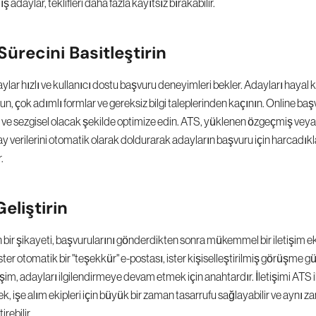
adaylar, teklifleri daha fazla kayıtsız bırakabilir.
ürecini Basitleştirin
aylar hızlı ve kullanıcı dostu başvuru deneyimleri bekler. Adayları hayal kı
n, çok adımlı formlar ve gereksiz bilgi taleplerinden kaçının. Online başv
 ve sezgisel olacak şekilde optimize edin. ATS, yüklenen özgeçmiş veya 
ay verilerini otomatik olarak doldurarak adayların başvuru için harcadıkla
.
Geliştirin
bir şikayeti, başvurularını gönderdikten sonra mükemmel bir iletişim eksi
İster otomatik bir "teşekkür" e-postası, ister kişiselleştirilmiş görüşme g
tişim, adayları ilgilendirmeye devam etmek için anahtardır. İletişimi ATS il
, işe alım ekipleri için büyük bir zaman tasarrufu sağlayabilir ve aynı 
irebilir.