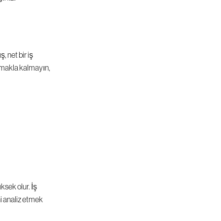
 net bir iş 
lamakla kalmayın, 
sek olur. İş 
i analiz etmek 