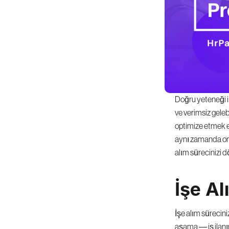
Doğru yeteneği iş
ve verimsiz gelebi
optimize etmek esa
aynı zamanda onla
alım sürecinizi d
İşe Al
İşe alım sürecini
aşama — iş ilanı