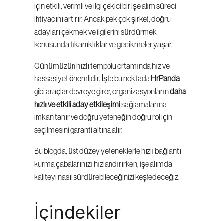
için etkili, verimli ve ilgi çekici bir işe alım süreci 
ihtiyacını artırır. Ancak pek çok şirket, doğru 
adayları çekmek ve ilgilerini sürdürmek 
konusunda tıkanıklıklar ve gecikmeler yaşar.
Günümüzün hızlı tempolu ortamında hız ve 
hassasiyet önemlidir. İşte bu noktada 
HrPanda
gibi araçlar devreye girer, organizasyonların 
daha 
hızlı ve etkili aday etkileşimi
 sağlamalarına 
imkan tanır ve doğru yeteneğin doğru rol için 
seçilmesini garanti altına alır.
Bu blogda, üst düzey yeteneklerle hızlı bağlantı 
kurma çabalarınızı hızlandırırken, işe alımda 
kaliteyi nasıl sürdürebileceğinizi keşfedeceğiz.
İçindekiler