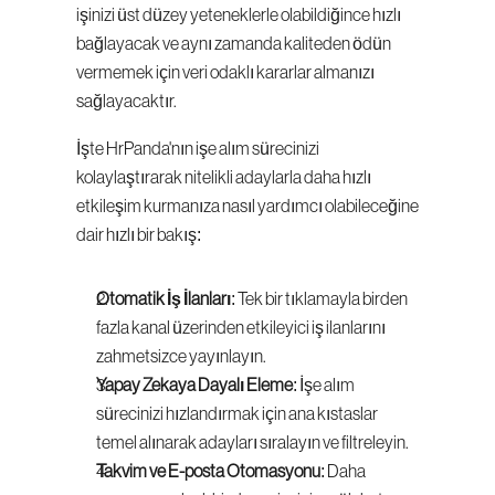
işinizi üst düzey yeteneklerle olabildiğince hızlı 
bağlayacak ve aynı zamanda kaliteden ödün 
vermemek için veri odaklı kararlar almanızı 
sağlayacaktır.
İşte HrPanda'nın işe alım sürecinizi 
kolaylaştırarak nitelikli adaylarla daha hızlı 
etkileşim kurmanıza nasıl yardımcı olabileceğine 
dair hızlı bir bakış:
Otomatik İş İlanları
: Tek bir tıklamayla birden 
fazla kanal üzerinden etkileyici iş ilanlarını 
zahmetsizce yayınlayın.
Yapay Zekaya Dayalı Eleme
: İşe alım 
sürecinizi hızlandırmak için ana kıstaslar 
temel alınarak adayları sıralayın ve filtreleyin.
Takvim ve E-posta Otomasyonu
: Daha 