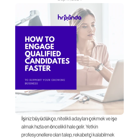
İşiniz büyüdükçe, nitelikli adayları çekmek ve işe 
almak hızla en öncelikli hale gelir. Yetkin 
profesyonellere olan talep, rekabetçi kalabilmek 