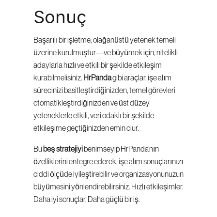
Sonuç
Başarılı bir işletme, olağanüstü yetenek temeli 
üzerine kurulmuştur—ve büyümek için, nitelikli 
adaylarla hızlı ve etkili bir şekilde etkileşim 
kurabilmelisiniz. 
HrPanda
 gibi araçlar, işe alım 
sürecinizi basitleştirdiğinizden, temel görevleri 
otomatikleştirdiğinizden ve üst düzey 
yeteneklerle etkili, veri odaklı bir şekilde 
etkileşime geçtiğinizden emin olur.
Bu 
beş stratejiyi
 benimseyip HrPanda’nın 
özelliklerini entegre ederek, işe alım sonuçlarınızı 
ciddi ölçüde iyileştirebilir ve organizasyonunuzun 
büyümesini yönlendirebilirsiniz. Hızlı etkileşimler. 
Daha iyi sonuçlar. Daha güçlü bir iş.