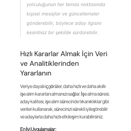
yolculuğunun her temas noktasında 
kişisel mesajlar ve güncellemeler 
gönderebilir, böylece aday ilgisini 
kesintisiz bir şekilde sürdürebilir.
Hızlı Kararlar Almak İçin Veri 
ve Analitiklerinden 
Yararlanın
Veriye dayalı içgörüler, daha hızlı ve daha akıllı 
işe alım kararları almanızı sağlar. İşe alma süresi, 
aday kalitesi, işe alım sürecinde tıkanıklıklar gibi 
verileri kullanarak, sürecinizi sürekli iyileştirebilir 
ve adaylarla daha hızlı etkileşim kurabilirsiniz.
En İyi Uygulamalar: