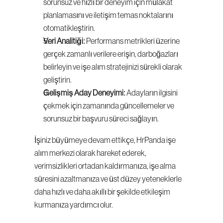
sorunsuz ve hızlı bir deneyim için mülakat 
planlamasını ve iletişim temas noktalarını 
otomatikleştirin.
Veri Analitiği
: Performans metrikleri üzerine 
gerçek zamanlı verilere erişin, darboğazları 
belirleyin ve işe alım stratejinizi sürekli olarak 
geliştirin.
Gelişmiş Aday Deneyimi
: Adayların ilgisini 
çekmek için zamanında güncellemeler ve 
sorunsuz bir başvuru süreci sağlayın.
İşiniz büyümeye devam ettikçe, HrPanda işe 
alım merkezi olarak hareket ederek, 
verimsizlikleri ortadan kaldırmanıza, işe alma 
süresini azaltmanıza ve üst düzey yeteneklerle 
daha hızlı ve daha akıllı bir şekilde etkileşim 
kurmanıza yardımcı olur.