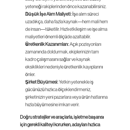
yeteneği rakiplerinden önce kazanabilirsiniz.
Düşük İşe Alım Maliyeti
: İşe alım süreci 
uzadıkça, daha fazla kaynak—hem mali hem 
de insan—tüketilir. Hızlı etkileşim ve işe alma 
maliyetleri önemli ölçüde azaltabilir.
Üretkenlik Kazanımları
: Açık pozisyonları 
zamanında doldurmak, ekiplerinizin tam 
kadro çalışmasını sağlar ve kaynak 
eksiklikleri nedeniyle üretkenlik kayıplarını 
önler.
Şirket Büyümesi
: Yetkin yetenekle iş 
gücünüzü hızlıca ölçeklendirmeniz, 
şirketinizin yeni pazarlara veya ürün hatlarına 
hızla büyümesine imkan verir.
Doğru stratejiler ve araçlarla, işletme başarısı 
için gerekli kaliteyi korurken, adayları hızlıca 