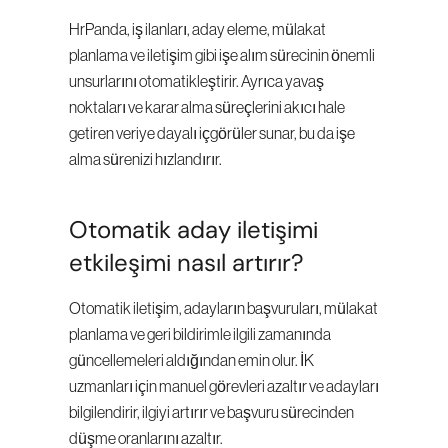
HrPanda, iş ilanları, aday eleme, mülakat 
planlama ve iletişim gibi işe alım sürecinin önemli 
unsurlarını otomatikleştirir. Ayrıca yavaş 
noktaları ve karar alma süreçlerini akıcı hale 
getiren veriye dayalı içgörüler sunar, bu da işe 
alma sürenizi hızlandırır.
Otomatik aday iletişimi 
etkileşimi nasıl artırır?
Otomatik iletişim, adayların başvuruları, mülakat 
planlama ve geri bildirimle ilgili zamanında 
güncellemeleri aldığından emin olur. İK 
uzmanları için manuel görevleri azaltır ve adayları 
bilgilendirir, ilgiyi artırır ve başvuru sürecinden 
düşme oranlarını azaltır.