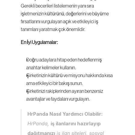
Gerekli becerileri listelemenin yanı sıra 
işletmenizin kültürünü, değerlerini ve büyüme 
fırsatlarını vurgulayan açık ve etkileyici iş 
tanımları yaratmak çok önemlidir.
En İyi Uygulamalar:
Doğru adaylara hitap eden hedeflenmiş 
anahtar kelimeler kullanın.
Şirketinizin kültürü ve misyonu hakkında kısa 
ama etkileyici bir bakış sunun.
Şirketinizi rakiplerinden ayıran benzersiz 
avantajlar ve faydaları vurgulayın.
HrPanda Nasıl Yardımcı Olabilir:
HrPanda, 
iş ilanlarını hazırlayıp 
dağıtmanızı
 iş ilan siteleri, sosyal 