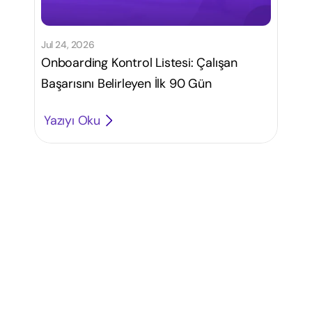
Jul 24, 2026
Onboarding Kontrol Listesi: Çalışan
Başarısını Belirleyen İlk 90 Gün
Yazıyı Oku
İ
ş
e
a
l
ı
m
s
t
r
a
t
e
j
i
l
e
r
i
n
i
z
i
b
i
r
a
d
ı
m
ö
t
e
y
e
t
a
ş
ı
y
ı
n
: