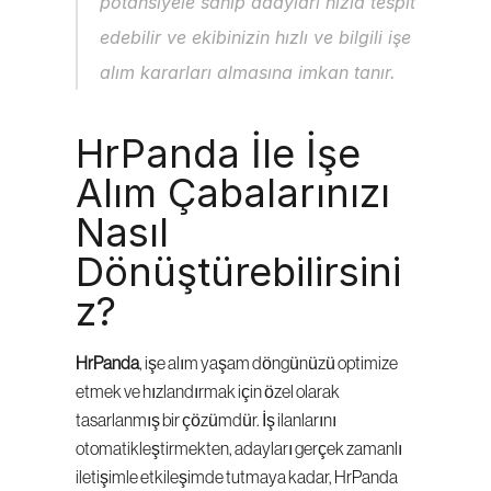
potansiyele sahip adayları hızla tespit 
edebilir ve ekibinizin hızlı ve bilgili işe 
alım kararları almasına imkan tanır.
HrPanda İle İşe 
Alım Çabalarınızı 
Nasıl 
Dönüştürebilirsini
z?
HrPanda
, işe alım yaşam döngünüzü optimize 
etmek ve hızlandırmak için özel olarak 
tasarlanmış bir çözümdür. İş ilanlarını 
otomatikleştirmekten, adayları gerçek zamanlı 
iletişimle etkileşimde tutmaya kadar, HrPanda 