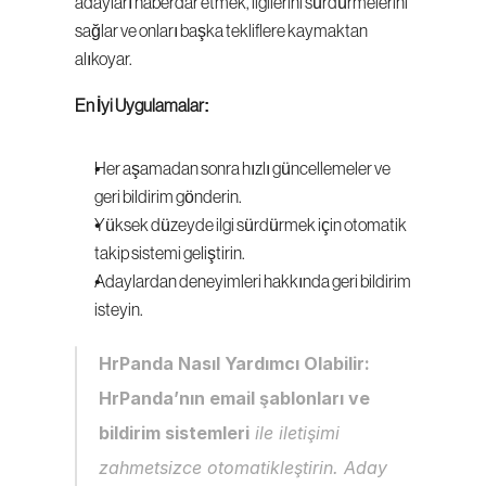
adayları haberdar etmek, ilgilerini sürdürmelerini 
sağlar ve onları başka tekliflere kaymaktan 
alıkoyar.
En İyi Uygulamalar:
Her aşamadan sonra hızlı güncellemeler ve 
geri bildirim gönderin.
Yüksek düzeyde ilgi sürdürmek için otomatik 
takip sistemi geliştirin.
Adaylardan deneyimleri hakkında geri bildirim 
isteyin.
HrPanda Nasıl Yardımcı Olabilir:
HrPanda’nın email şablonları ve 
bildirim sistemleri
 ile iletişimi 
zahmetsizce otomatikleştirin. Aday 