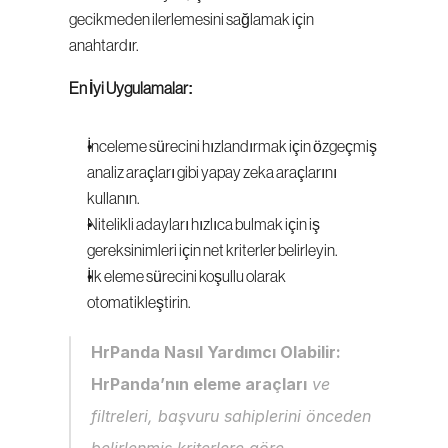
gecikmeden ilerlemesini sağlamak için 
anahtardır.
En İyi Uygulamalar:
İnceleme sürecini hızlandırmak için özgeçmiş 
analiz araçları gibi yapay zeka araçlarını 
kullanın.
Nitelikli adayları hızlıca bulmak için iş 
gereksinimleri için net kriterler belirleyin.
İlk eleme sürecini koşullu olarak 
otomatikleştirin.
HrPanda Nasıl Yardımcı Olabilir:
HrPanda’nın eleme araçları
 ve 
filtreleri, başvuru sahiplerini önceden 