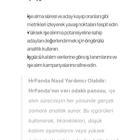
İşe alma süresi ve aday kayıp oranları gibi 
metrikleri izleyerek yavaş noktaları tespit edin.
Yüksek işe alınma potansiyeline sahip 
adayları değerlendirmek için öngörülü 
analitik kullanın.
İşgücü katılım verilerine göre iş tanımlarını ve 
işe alım kampanyalarını rafine edin.
HrPanda Nasıl Yardımcı Olabilir:
HrPanda’nın veri odaklı panosu
, işe 
alım sürecinizin her yönünde gerçek 
zamanlı analitik sunar. Bu içgörüleri 
kullanarak, tıkanıklıkları, düşük 
katılım aşamalarını veya yüksek 