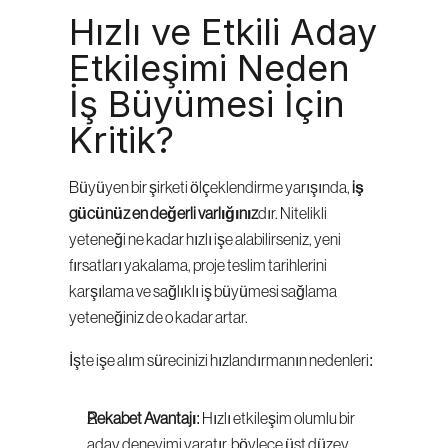
Hızlı ve Etkili Aday 
Etkileşimi Neden 
İş Büyümesi İçin 
Kritik?
Büyüyen bir şirketi ölçeklendirme yarışında, 
iş 
gücünüz en değerli varlığınız
dır. Nitelikli 
yeteneği ne kadar hızlı işe alabilirseniz, yeni 
fırsatları yakalama, proje teslim tarihlerini 
karşılama ve sağlıklı iş büyümesi sağlama 
yeteneğiniz de o kadar artar.
İşte işe alım sürecinizi hızlandırmanın nedenleri:
Rekabet Avantajı
: Hızlı etkileşim olumlu bir 
aday deneyimi yaratır, böylece üst düzey 