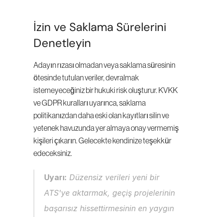
İzin ve Saklama Sürelerini 
Denetleyin
Adayın rızası olmadan veya saklama süresinin 
ötesinde tutulan veriler, devralmak 
istemeyeceğiniz bir hukuki risk oluşturur. KVKK 
ve GDPR kuralları uyarınca, saklama 
politikanızdan daha eski olan kayıtları silin ve 
yetenek havuzunda yer almaya onay vermemiş 
kişileri çıkarın. Gelecekte kendinize teşekkür 
edeceksiniz.
Uyarı:
 Düzensiz verileri yeni bir 
ATS'ye aktarmak, geçiş projelerinin 
başarısız hissettirmesinin en yaygın 