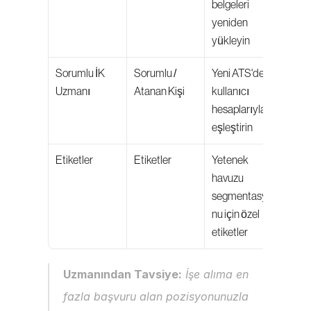
belgeleri 
yeniden 
yükleyin
Sorumlu İK 
Sorumlu / 
Yeni ATS'deki 
Uzmanı
Atanan Kişi
kullanıcı 
hesaplarıyla 
eşleştirin
Etiketler
Etiketler
Yetenek 
havuzu 
segmentasyo
nu için özel 
etiketler
Uzmanından Tavsiye:
 İşe alıma en 
fazla başvuru alan pozisyonunuzla 