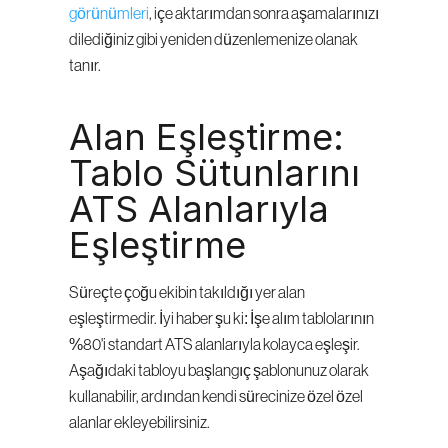
görünümleri
, içe aktarımdan sonra aşamalarınızı 
dilediğiniz gibi yeniden düzenlemenize olanak 
tanır.
Alan Eşleştirme: 
Tablo Sütunlarını 
ATS Alanlarıyla 
Eşleştirme
Süreçte çoğu ekibin takıldığı yer alan 
eşleştirmedir. İyi haber şu ki: İşe alım tablolarının 
%80'i standart ATS alanlarıyla kolayca eşleşir. 
Aşağıdaki tabloyu başlangıç şablonunuz olarak 
kullanabilir, ardından kendi sürecinize özel özel 
alanlar ekleyebilirsiniz.