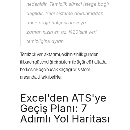
nedenidir. Temizlik süreci isteğe bağlı 
değildir. Yeni sisteme dokunmadan 
önce proje bütçenizin veya 
zamanınızın en az %20'sini veri 
temizliğine ayırın.
Temiz bir veri aktarımı, ekibinizin ilk günden 
itibaren güvendiği bir sistem ile üçüncü haftada 
herkesin köşe bucak kaçtığı bir sistem 
arasındaki farkı belirler.
Excel'den ATS'ye 
Geçiş Planı: 7 
Adımlı Yol Haritası