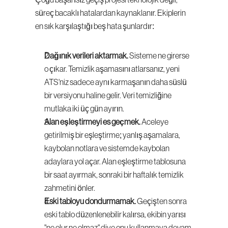
Çoğu başarısız geçiş projesi teknolojik değil, 
süreç bacaklı hatalardan kaynaklanır. Ekiplerin 
en sık karşılaştığı beş hata şunlardır:
Dağınık verileri aktarmak.
 Sisteme ne girerse 
o çıkar. Temizlik aşamasını atlarsanız, yeni 
ATS'niz sadece aynı karmaşanın daha süslü 
bir versiyonu haline gelir. Veri temizliğine 
mutlaka iki üç gün ayırın.
Alan eşleştirmeyi es geçmek.
 Aceleye 
getirilmiş bir eşleştirme; yanlış aşamalara, 
kaybolan notlara ve sistemde kaybolan 
adaylara yol açar. Alan eşleştirme tablosuna 
bir saat ayırmak, sonraki bir haftalık temizlik 
zahmetini önler.
Eski tabloyu dondurmamak.
 Geçişten sonra 
eski tablo düzenlenebilir kalırsa, ekibin yarısı 