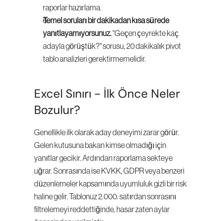
raporlar hazırlama.
Temel soruları bir dakikadan kısa sürede 
yanıtlayamıyorsunuz.
 "Geçen çeyrekte kaç 
adayla görüştük?" sorusu, 20 dakikalık pivot 
tablo analizleri gerektirmemelidir.
Excel Sınırı - İlk Önce Neler 
Bozulur?
Genellikle ilk olarak aday deneyimi zarar görür. 
Gelen kutusuna bakan kimse olmadığı için 
yanıtlar gecikir. Ardından raporlama sekteye 
uğrar. Sonrasında ise KVKK, GDPR veya benzeri 
düzenlemeler kapsamında uyumluluk gizli bir risk 
haline gelir. Tablonuz 2.000. satırdan sonrasını 
filtrelemeyi reddettiğinde, hasar zaten aylar 