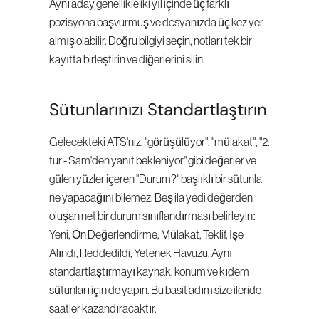
Aynı aday genellikle iki yıl içinde üç farklı 
pozisyona başvurmuş ve dosyanızda üç kez yer 
almış olabilir. Doğru bilgiyi seçin, notları tek bir 
kayıtta birleştirin ve diğerlerini silin.
Sütunlarınızı Standartlaştırın
Gelecekteki ATS'niz, "görüşülüyor", "mülakat", "2. 
tur - Sam'den yanıt bekleniyor" gibi değerler ve 
gülen yüzler içeren "Durum?" başlıklı bir sütunla 
ne yapacağını bilemez. Beş ila yedi değerden 
oluşan net bir durum sınıflandırması belirleyin: 
Yeni, Ön Değerlendirme, Mülakat, Teklif, İşe 
Alındı, Reddedildi, Yetenek Havuzu. Aynı 
standartlaştırmayı kaynak, konum ve kıdem 
sütunları için de yapın. Bu basit adım size ileride 
saatler kazandıracaktır.