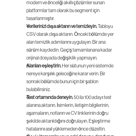
modern ve önceliği akıllı çözümler sunan 
platformlar tam olarak bu segment için 
tasarlanmıştır.
Verilerinizi dışa aktarın ve temizleyin.
 Tabloyu 
CSV olarak dışa aktarın. Önceki bölümde yer 
alan temizlik adımlarını uygulayın. Bir ana 
sürüm kaydedin. Geçiş tamamlanana kadar 
orijinal dosyada değişiklik yapmayın.
Alanları eşleştirin.
 Her sütunun yeni sistemde 
nereye karşılık geleceğine karar verin. Bir 
sonraki bölümde bunun için bir şablon 
bulabilirsiniz.
Test ortamında deneyin.
 50 ila 100 adayı test 
alanına aktarın. İsimlerin, iletişim bilgilerinin, 
aşamaların, notların ve CV linklerinin doğru 
şekilde aktarıldığını doğrulayın. Eşleştirme 
hatalarını asıl yüklemeden önce düzeltin.