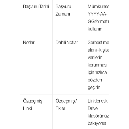
Başvuru Tarihi
Başvuru 
Mümkünse 
Zamanı
YYYY-AA-
GG formatını 
kullanın
Notlar
Dahili Notlar
Serbest metin 
alanı - kişisel 
verilerin 
korunması 
için hızlıca 
gözden 
geçirin
Özgeçmiş 
Özgeçmiş / 
Linkler eski 
Linki
Ekler
Drive 
klasörünüze 
bakıyorsa 