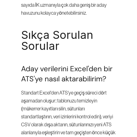
sayıda İK uzmanıyla çok daha geniş bir aday 
havuzunu kolayca yönetebilirsiniz.
Sıkça Sorulan 
Sorular
Aday verilerini Excel'den bir 
ATS'ye nasıl aktarabilirim?
Standart Excel'den ATS'ye geçiş süreci dört 
aşamadan oluşur: tablonuzu temizleyin 
(mükerrer kayıtları silin, sütunları 
standartlaştırın, veri izinlerini kontrol edin), veriyi 
CSV olarak dışa aktarın, sütunlarınızı yeni ATS 
alanlarıyla eşleştirin ve tam geçişten önce küçük 