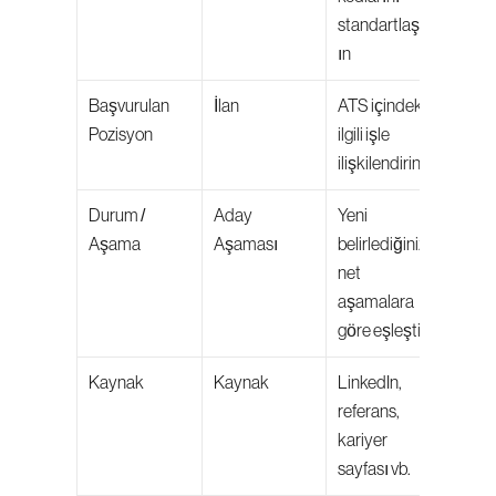
standartlaştır
ın
Başvurulan 
İlan
ATS içindeki 
Pozisyon
ilgili işle 
ilişkilendirin
Durum / 
Aday 
Yeni 
Aşama
Aşaması
belirlediğiniz 
net 
aşamalara 
göre eşleştirin
Kaynak
Kaynak
LinkedIn, 
referans, 
kariyer 
sayfası vb.