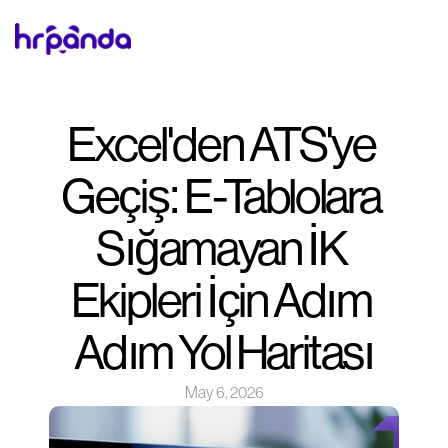
Excel'den ATS'ye 
Geçiş: E-Tablolara 
Sığamayan İK 
Ekipleri İçin Adım 
Adım Yol Haritası
May 6, 2026