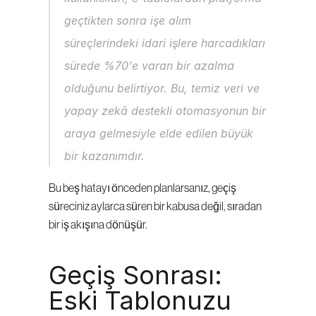
geçtikten sonra işe alım 
süreçlerindeki idari işlere harcadıkları 
sürede %70'e varan bir azalma 
olduğunu belirtiyor. Bu, temiz veri ve 
yapay zekâ destekli otomasyonun bir 
araya gelmesiyle elde edilen büyük 
bir kazanımdır.
Bu beş hatayı önceden planlarsanız, geçiş 
süreciniz aylarca süren bir kabusa değil, sıradan 
bir iş akışına dönüşür.
Geçiş Sonrası: 
Eski Tablonuzu 