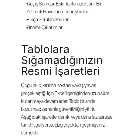
Geçiş Sonrası: Eski Tablonuzu Canlı Bir 
Yetenek Havuzuna Dönüştürme
Sıkça Sorulan Sorular
Önemli Çıkarımlar
Tablolara 
Sığamadığınızın 
Resmi İşaretleri
Çoğu ekip, kırılma noktası yavaş yavaş 
gerçekleştiği için Excel'i gereğinden uzun süre 
kullanmaya devam eder. Tablo bir anda 
bozulmaz; zamanla güvenilirliğini yitirir. 
Aşağıdaki işaretlerden iki veya daha fazlası size 
tanıdık geliyorsa, çizgiyi çoktan geçmişsiniz 
demektir.