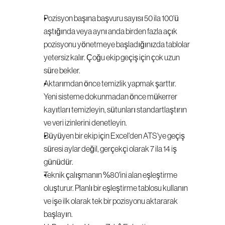
Pozisyon başına başvuru sayısı 50 ila 100'ü 
aştığında veya aynı anda birden fazla açık 
pozisyonu yönetmeye başladığınızda tablolar 
yetersiz kalır. Çoğu ekip geçiş için çok uzun 
süre bekler.
Aktarımdan önce temizlik yapmak şarttır. 
Yeni sisteme dokunmadan önce mükerrer 
kayıtları temizleyin, sütunları standartlaştırın 
ve veri izinlerini denetleyin.
Büyüyen bir ekip için Excel'den ATS'ye geçiş 
süresi aylar değil, gerçekçi olarak 7 ila 14 iş 
günüdür.
Teknik çalışmanın %80'ini alan eşleştirme 
oluşturur. Planlı bir eşleştirme tablosu kullanın 
ve işe ilk olarak tek bir pozisyonu aktararak 
başlayın.