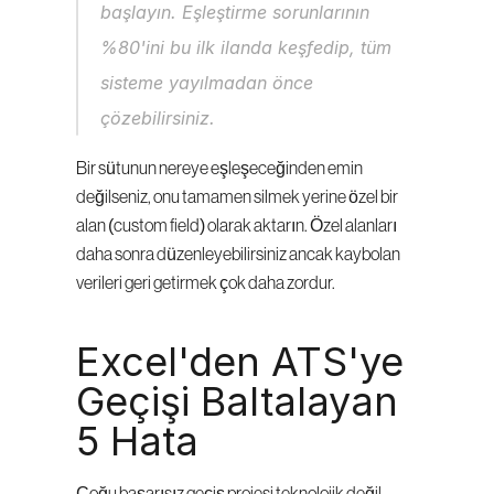
başlayın. Eşleştirme sorunlarının 
%80'ini bu ilk ilanda keşfedip, tüm 
sisteme yayılmadan önce 
çözebilirsiniz.
Bir sütunun nereye eşleşeceğinden emin 
değilseniz, onu tamamen silmek yerine özel bir 
alan (custom field) olarak aktarın. Özel alanları 
daha sonra düzenleyebilirsiniz ancak kaybolan 
verileri geri getirmek çok daha zordur.
Excel'den ATS'ye 
Geçişi Baltalayan 
5 Hata