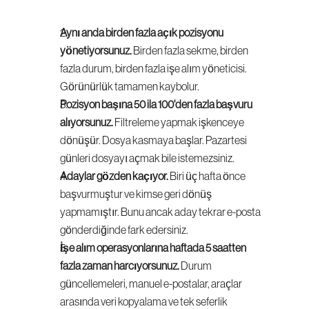
Aynı anda birden fazla açık pozisyonu 
yönetiyorsunuz.
 Birden fazla sekme, birden 
fazla durum, birden fazla işe alım yöneticisi. 
Görünürlük tamamen kaybolur.
Pozisyon başına 50 ila 100'den fazla başvuru 
alıyorsunuz.
 Filtreleme yapmak işkenceye 
dönüşür. Dosya kasmaya başlar. Pazartesi 
günleri dosyayı açmak bile istemezsiniz.
Adaylar gözden kaçıyor.
 Biri üç hafta önce 
başvurmuştur ve kimse geri dönüş 
yapmamıştır. Bunu ancak aday tekrar e-posta 
gönderdiğinde fark edersiniz.
İşe alım operasyonlarına haftada 5 saatten 
fazla zaman harcıyorsunuz.
 Durum 
güncellemeleri, manuel e-postalar, araçlar 
arasında veri kopyalama ve tek seferlik 