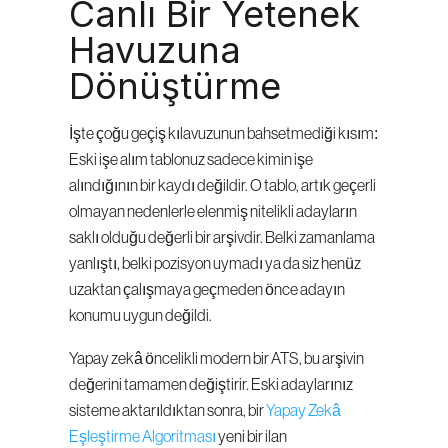
Canlı Bir Yetenek 
Havuzuna 
Dönüştürme
İşte çoğu geçiş kılavuzunun bahsetmediği kısım: 
Eski işe alım tablonuz sadece kimin işe 
alındığının bir kaydı değildir. O tablo, artık geçerli 
olmayan nedenlerle elenmiş nitelikli adayların 
saklı olduğu değerli bir arşivdir. Belki zamanlama 
yanlıştı, belki pozisyon uymadı ya da siz henüz 
uzaktan çalışmaya geçmeden önce adayın 
konumu uygun değildi.
Yapay zekâ öncelikli modern bir ATS, bu arşivin 
değerini tamamen değiştirir. Eski adaylarınız 
sisteme aktarıldıktan sonra, bir 
Yapay Zekâ 
Eşleştirme Algoritması
 yeni bir ilan 