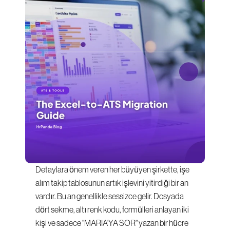
Detaylara önem veren her büyüyen şirkette, işe 
alım takip tablosunun artık işlevini yitirdiği bir an 
vardır. Bu an genellikle sessizce gelir. Dosyada 
dört sekme, altı renk kodu, formülleri anlayan iki 
kişi ve sadece "MARIA'YA SOR" yazan bir hücre 