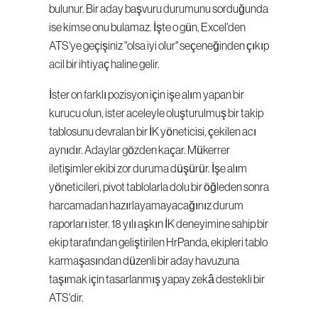
bulunur. Bir aday başvuru durumunu sorduğunda 
ise kimse onu bulamaz. İşte o gün, Excel'den 
ATS'ye geçişiniz "olsa iyi olur" seçeneğinden çıkıp 
acil bir ihtiyaç haline gelir.
İster on farklı pozisyon için işe alım yapan bir 
kurucu olun, ister aceleyle oluşturulmuş bir takip 
tablosunu devralan bir İK yöneticisi, çekilen acı 
aynıdır. Adaylar gözden kaçar. Mükerrer 
iletişimler ekibi zor duruma düşürür. İşe alım 
yöneticileri, pivot tablolarla dolu bir öğleden sonra 
harcamadan hazırlayamayacağınız durum 
raporları ister. 18 yılı aşkın İK deneyimine sahip bir 
ekip tarafından geliştirilen HrPanda, ekipleri tablo 
karmaşasından düzenli bir aday havuzuna 
taşımak için tasarlanmış yapay zekâ destekli bir 
ATS'dir.