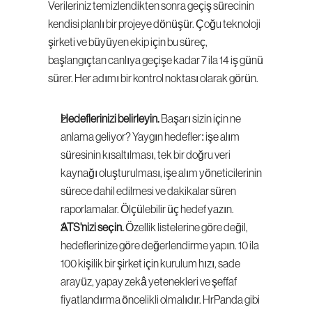
Verileriniz temizlendikten sonra geçiş sürecinin 
kendisi planlı bir projeye dönüşür. Çoğu teknoloji 
şirketi ve büyüyen ekip için bu süreç, 
başlangıçtan canlıya geçişe kadar 7 ila 14 iş günü 
sürer. Her adımı bir kontrol noktası olarak görün.
Hedeflerinizi belirleyin.
 Başarı sizin için ne 
anlama geliyor? Yaygın hedefler: işe alım 
süresinin kısaltılması, tek bir doğru veri 
kaynağı oluşturulması, işe alım yöneticilerinin 
sürece dahil edilmesi ve dakikalar süren 
raporlamalar. Ölçülebilir üç hedef yazın.
ATS'nizi seçin.
 Özellik listelerine göre değil, 
hedeflerinize göre değerlendirme yapın. 10 ila 
100 kişilik bir şirket için kurulum hızı, sade 
arayüz, yapay zekâ yetenekleri ve şeffaf 
fiyatlandırma öncelikli olmalıdır. HrPanda gibi 