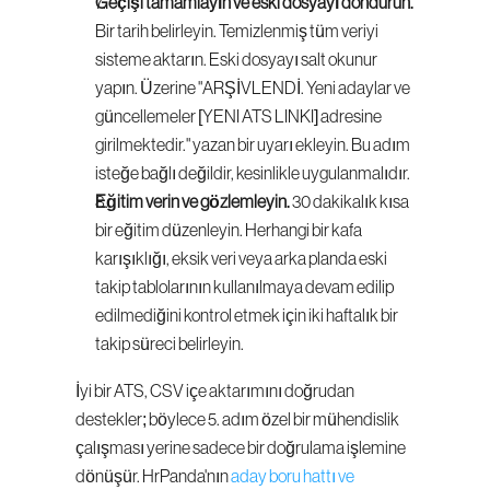
Geçişi tamamlayın ve eski dosyayı dondurun.
Bir tarih belirleyin. Temizlenmiş tüm veriyi 
sisteme aktarın. Eski dosyayı salt okunur 
yapın. Üzerine "ARŞİVLENDİ. Yeni adaylar ve 
güncellemeler [YENI ATS LINKI] adresine 
girilmektedir." yazan bir uyarı ekleyin. Bu adım 
isteğe bağlı değildir, kesinlikle uygulanmalıdır.
Eğitim verin ve gözlemleyin.
 30 dakikalık kısa 
bir eğitim düzenleyin. Herhangi bir kafa 
karışıklığı, eksik veri veya arka planda eski 
takip tablolarının kullanılmaya devam edilip 
edilmediğini kontrol etmek için iki haftalık bir 
takip süreci belirleyin.
İyi bir ATS, CSV içe aktarımını doğrudan 
destekler; böylece 5. adım özel bir mühendislik 
çalışması yerine sadece bir doğrulama işlemine 
dönüşür. HrPanda'nın 
aday boru hattı ve 