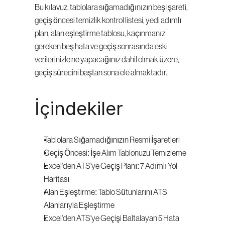
Bu kılavuz, tablolara sığamadığınızın beş işareti, 
geçiş öncesi temizlik kontrol listesi, yedi adımlı 
plan, alan eşleştirme tablosu, kaçınmanız 
gereken beş hata ve geçiş sonrasında eski 
verilerinizle ne yapacağınız dahil olmak üzere, 
geçiş sürecini baştan sona ele almaktadır.
İçindekiler
Tablolara Sığamadığınızın Resmi İşaretleri
Geçiş Öncesi: İşe Alım Tablonuzu Temizleme
Excel'den ATS'ye Geçiş Planı: 7 Adımlı Yol 
Haritası
Alan Eşleştirme: Tablo Sütunlarını ATS 
Alanlarıyla Eşleştirme
Excel'den ATS'ye Geçişi Baltalayan 5 Hata