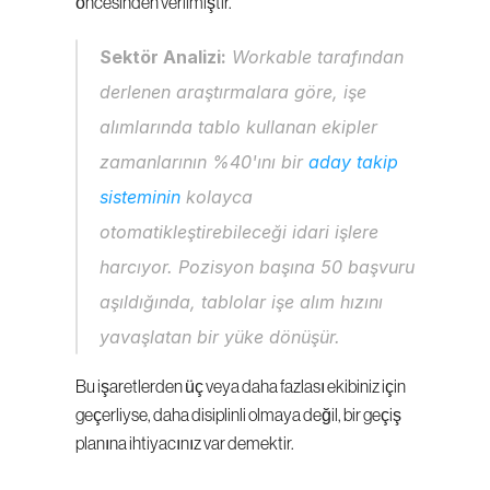
öncesinden verilmiştir.
Sektör Analizi:
 Workable tarafından 
derlenen araştırmalara göre, işe 
alımlarında tablo kullanan ekipler 
zamanlarının %40'ını bir 
aday takip 
sisteminin
 kolayca 
otomatikleştirebileceği idari işlere 
harcıyor. Pozisyon başına 50 başvuru 
aşıldığında, tablolar işe alım hızını 
yavaşlatan bir yüke dönüşür.
Bu işaretlerden üç veya daha fazlası ekibiniz için 
geçerliyse, daha disiplinli olmaya değil, bir geçiş 
planına ihtiyacınız var demektir.