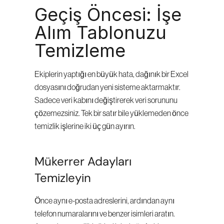
Geçiş Öncesi: İşe 
Alım Tablonuzu 
Temizleme
Ekiplerin yaptığı en büyük hata, dağınık bir Excel 
dosyasını doğrudan yeni sisteme aktarmaktır. 
Sadece veri kabını değiştirerek veri sorununu 
çözemezsiniz. Tek bir satır bile yüklemeden önce 
temizlik işlerine iki üç gün ayırın.
Mükerrer Adayları 
Temizleyin
Önce aynı e-posta adreslerini, ardından aynı 
telefon numaralarını ve benzer isimleri aratın. 