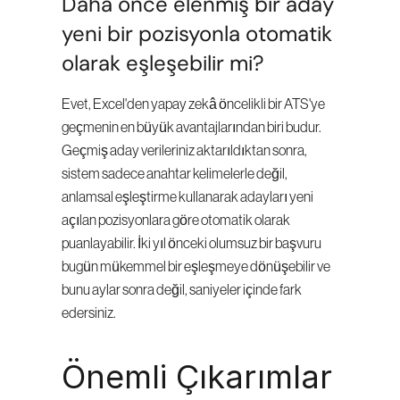
Daha önce elenmiş bir aday 
yeni bir pozisyonla otomatik 
olarak eşleşebilir mi?
Evet, Excel'den yapay zekâ öncelikli bir ATS'ye 
geçmenin en büyük avantajlarından biri budur. 
Geçmiş aday verileriniz aktarıldıktan sonra, 
sistem sadece anahtar kelimelerle değil, 
anlamsal eşleştirme kullanarak adayları yeni 
açılan pozisyonlara göre otomatik olarak 
puanlayabilir. İki yıl önceki olumsuz bir başvuru 
bugün mükemmel bir eşleşmeye dönüşebilir ve 
bunu aylar sonra değil, saniyeler içinde fark 
edersiniz.
Önemli Çıkarımlar