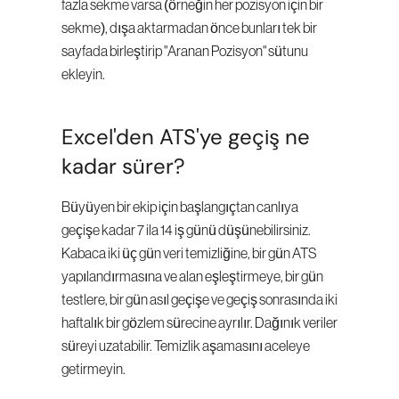
fazla sekme varsa (örneğin her pozisyon için bir 
sekme), dışa aktarmadan önce bunları tek bir 
sayfada birleştirip "Aranan Pozisyon" sütunu 
ekleyin.
Excel'den ATS'ye geçiş ne 
kadar sürer?
Büyüyen bir ekip için başlangıçtan canlıya 
geçişe kadar 7 ila 14 iş günü düşünebilirsiniz. 
Kabaca iki üç gün veri temizliğine, bir gün ATS 
yapılandırmasına ve alan eşleştirmeye, bir gün 
testlere, bir gün asıl geçişe ve geçiş sonrasında iki 
haftalık bir gözlem sürecine ayrılır. Dağınık veriler 
süreyi uzatabilir. Temizlik aşamasını aceleye 
getirmeyin.