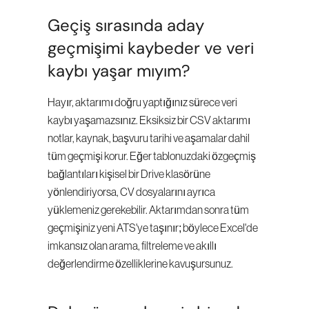
Geçiş sırasında aday 
geçmişimi kaybeder ve veri 
kaybı yaşar mıyım?
Hayır, aktarımı doğru yaptığınız sürece veri 
kaybı yaşamazsınız. Eksiksiz bir CSV aktarımı 
notlar, kaynak, başvuru tarihi ve aşamalar dahil 
tüm geçmişi korur. Eğer tablonuzdaki özgeçmiş 
bağlantıları kişisel bir Drive klasörüne 
yönlendiriyorsa, CV dosyalarını ayrıca 
yüklemeniz gerekebilir. Aktarımdan sonra tüm 
geçmişiniz yeni ATS'ye taşınır; böylece Excel'de 
imkansız olan arama, filtreleme ve akıllı 
değerlendirme özelliklerine kavuşursunuz.