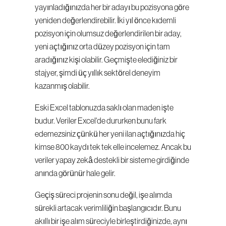
yayınladığınızda her bir adayı bu pozisyona göre 
yeniden değerlendirebilir. İki yıl önce kıdemli 
pozisyon için olumsuz değerlendirilen bir aday, 
yeni açtığınız orta düzey pozisyon için tam 
aradığınız kişi olabilir. Geçmişte elediğiniz bir 
stajyer, şimdi üç yıllık sektörel deneyim 
kazanmış olabilir.
Eski Excel tablonuzda saklı olan maden işte 
budur. Veriler Excel'de dururken bunu fark 
edemezsiniz çünkü her yeni ilan açtığınızda hiç 
kimse 800 kaydı tek tek elle incelemez. Ancak bu 
veriler yapay zekâ destekli bir sisteme girdiğinde 
anında görünür hale gelir.
Geçiş süreci projenin sonu değil, işe alımda 
sürekli artacak verimliliğin başlangıcıdır. Bunu 
akıllı bir işe alım süreciyle birleştirdiğinizde, aynı 