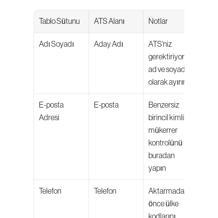
Tablo Sütunu
ATS Alanı
Notlar
Adı Soyadı
Aday Adı
ATS'niz 
gerektiriyorsa 
ad ve soyadı 
olarak ayırın
E-posta 
E-posta
Benzersiz 
Adresi
birincil kimlik - 
mükerrer 
kontrolünü 
buradan 
yapın
Telefon
Telefon
Aktarmadan 
önce ülke 
kodlarını 