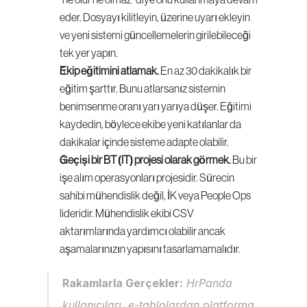
"ne olur ne olmaz" diye onu kullanmaya devam 
eder. Dosyayı kilitleyin, üzerine uyarı ekleyin 
ve yeni sistemi güncellemelerin girilebileceği 
tek yer yapın.
Ekip eğitimini atlamak.
 En az 30 dakikalık bir 
eğitim şarttır. Bunu atlarsanız sistemin 
benimsenme oranı yarı yarıya düşer. Eğitimi 
kaydedin, böylece ekibe yeni katılanlar da 
dakikalar içinde sisteme adapte olabilir.
Geçişi bir BT (IT) projesi olarak görmek.
 Bu bir 
işe alım operasyonları projesidir. Sürecin 
sahibi mühendislik değil, İK veya People Ops 
lideridir. Mühendislik ekibi CSV 
aktarımlarında yardımcı olabilir ancak 
aşamalarınızın yapısını tasarlamamalıdır.
Rakamlarla Gerçekler:
 HrPanda 
kullanıcıları, e-tablolardan platforma 