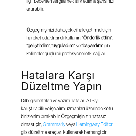
ilgili becerileri sergilemek fark edilme şansınızı 
artırabilir.
Özgeçmişinizi daha çekici hale getirmek için 
hareket odaklı bir dil kullanın. "
Önderlik ettim
", 
"
geliştirdim
", "
uyguladım
", ve "
başardım
" gibi 
kelimeler güçlü bir profesyonel etki sağlar.
Hatalara Karşı 
Düzeltme Yapın
Dilbilgisi hataları ve yazım hataları ATS'yi 
karıştırabilir ve işe alım uzmanları üzerinde kötü 
bir izlenim bırakabilir. Özgeçmişinizin hatasız 
olması için, 
Grammarly
 veya 
Hemingway Editor
gibi düzeltme araçları kullanarak herhangi bir 