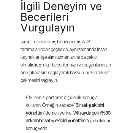
İlgili Deneyim ve 
Becerileri 
Vurgulayın
İyi optimize edilmiş bir özgeçmiş ATS 
taramalarından geçse de, aynı zamanda insan 
kaynakları işe alım uzmanlarına da çekici 
olmalıdır. En ilgili becerilerinizin ve başarılarınızın 
öne çıkmasını sağlayarak başvurunuzun dikkat 
çekmesini sağlayın.
Etkilerinizi gösteren ölçülebilir sonuçlar 
kullanın. Örneğin, sadece "
Bir satış ekibini 
yönettim
" demek yerine, "
Altı ayda geliri %30 
artıran bir satış ekibini yönettim.
" gibi belirli bir 
sonuç verin.