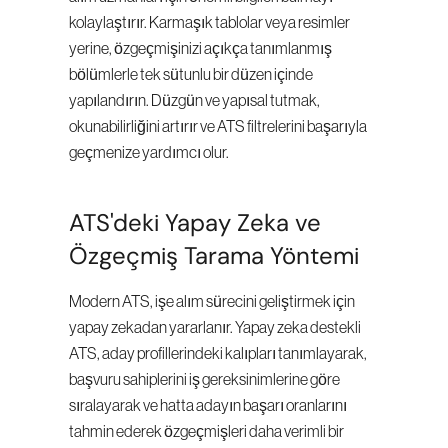
kolaylaştırır. Karmaşık tablolar veya resimler 
yerine, özgeçmişinizi açıkça tanımlanmış 
bölümlerle tek sütunlu bir düzen içinde 
yapılandırın. Düzgün ve yapısal tutmak, 
okunabilirliğini artırır ve ATS filtrelerini başarıyla 
geçmenize yardımcı olur.
ATS'deki Yapay Zeka ve 
Özgeçmiş Tarama Yöntemi
Modern ATS, işe alım sürecini geliştirmek için 
yapay zekadan yararlanır. Yapay zeka destekli 
ATS, aday profillerindeki kalıpları tanımlayarak, 
başvuru sahiplerini iş gereksinimlerine göre 
sıralayarak ve hatta adayın başarı oranlarını 
tahmin ederek özgeçmişleri daha verimli bir 