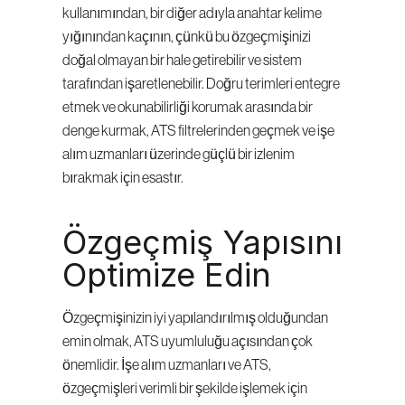
kullanımından, bir diğer adıyla anahtar kelime 
yığınından kaçının, çünkü bu özgeçmişinizi 
doğal olmayan bir hale getirebilir ve sistem 
tarafından işaretlenebilir. Doğru terimleri entegre 
etmek ve okunabilirliği korumak arasında bir 
denge kurmak, ATS filtrelerinden geçmek ve işe 
alım uzmanları üzerinde güçlü bir izlenim 
bırakmak için esastır.
Özgeçmiş Yapısını 
Optimize Edin
Özgeçmişinizin iyi yapılandırılmış olduğundan 
emin olmak, ATS uyumluluğu açısından çok 
önemlidir. İşe alım uzmanları ve ATS, 
özgeçmişleri verimli bir şekilde işlemek için 