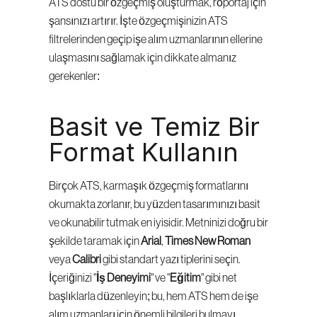
ATS dostu bir özgeçmiş oluşturmak, röportaj için 
şansınızı artırır. İşte özgeçmişinizin ATS 
filtrelerinden geçip işe alım uzmanlarının ellerine 
ulaşmasını sağlamak için dikkate almanız 
gerekenler:
Basit ve Temiz Bir 
Format Kullanın
Birçok ATS, karmaşık özgeçmiş formatlarını 
okumakta zorlanır, bu yüzden tasarımınızı basit 
ve okunabilir tutmak en iyisidir. Metninizi doğru bir 
şekilde taramak için 
Arial
, 
Times New Roman
veya 
Calibri
 gibi standart yazı tiplerini seçin. 
İçeriğinizi "
İş Deneyimi
" ve "
Eğitim
" gibi net 
başlıklarla düzenleyin; bu, hem ATS hem de işe 
alım uzmanları için önemli bilgileri bulmayı 