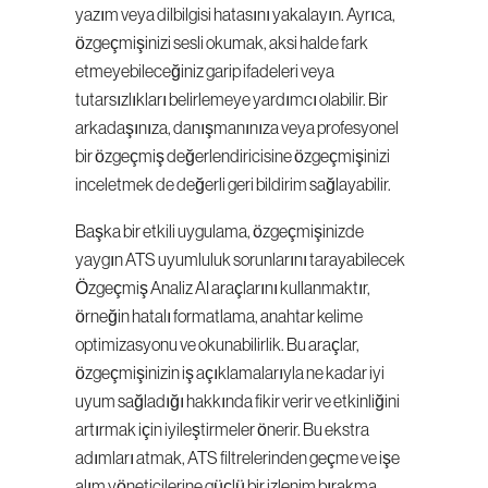
yazım veya dilbilgisi hatasını yakalayın. Ayrıca, 
özgeçmişinizi sesli okumak, aksi halde fark 
etmeyebileceğiniz garip ifadeleri veya 
tutarsızlıkları belirlemeye yardımcı olabilir. Bir 
arkadaşınıza, danışmanınıza veya profesyonel 
bir özgeçmiş değerlendiricisine özgeçmişinizi 
inceletmek de değerli geri bildirim sağlayabilir.
Başka bir etkili uygulama, özgeçmişinizde 
yaygın ATS uyumluluk sorunlarını tarayabilecek 
Özgeçmiş Analiz AI araçlarını kullanmaktır, 
örneğin hatalı formatlama, anahtar kelime 
optimizasyonu ve okunabilirlik. Bu araçlar, 
özgeçmişinizin iş açıklamalarıyla ne kadar iyi 
uyum sağladığı hakkında fikir verir ve etkinliğini 
artırmak için iyileştirmeler önerir. Bu ekstra 
adımları atmak, ATS filtrelerinden geçme ve işe 
alım yöneticilerine güçlü bir izlenim bırakma 