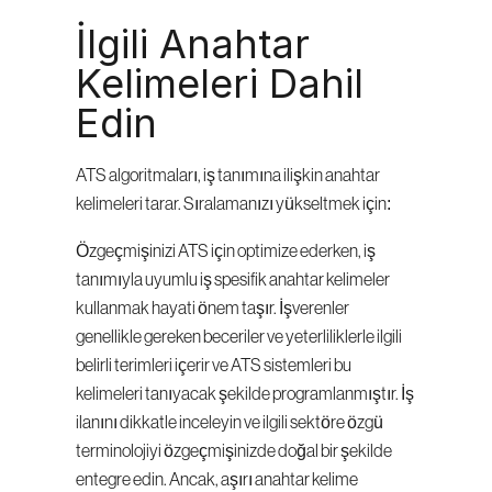
İlgili Anahtar 
Kelimeleri Dahil 
Edin
ATS algoritmaları, iş tanımına ilişkin anahtar 
kelimeleri tarar. Sıralamanızı yükseltmek için:
Özgeçmişinizi ATS için optimize ederken, iş 
tanımıyla uyumlu iş spesifik anahtar kelimeler 
kullanmak hayati önem taşır. İşverenler 
genellikle gereken beceriler ve yeterliliklerle ilgili 
belirli terimleri içerir ve ATS sistemleri bu 
kelimeleri tanıyacak şekilde programlanmıştır. İş 
ilanını dikkatle inceleyin ve ilgili sektöre özgü 
terminolojiyi özgeçmişinizde doğal bir şekilde 
entegre edin. Ancak, aşırı anahtar kelime 