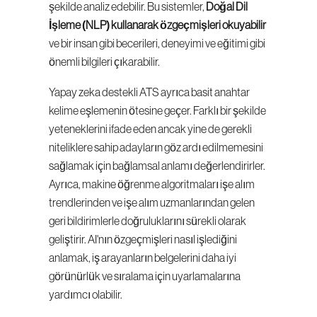
şekilde analiz edebilir. Bu sistemler, 
Doğal Dil 
İşleme (NLP) kullanarak özgeçmişleri okuyabilir
ve bir insan gibi becerileri, deneyimi ve eğitimi gibi 
önemli bilgileri çıkarabilir.
Yapay zeka destekli ATS ayrıca basit anahtar 
kelime eşlemenin ötesine geçer. Farklı bir şekilde 
yeteneklerini ifade eden ancak yine de gerekli 
niteliklere sahip adayların göz ardı edilmemesini 
sağlamak için bağlamsal anlamı değerlendirirler. 
Ayrıca, makine öğrenme algoritmaları işe alım 
trendlerinden ve işe alım uzmanlarından gelen 
geri bildirimlerle doğruluklarını sürekli olarak 
geliştirir. AI'nın özgeçmişleri nasıl işlediğini 
anlamak, iş arayanların belgelerini daha iyi 
görünürlük ve sıralama için uyarlamalarına 
yardımcı olabilir.