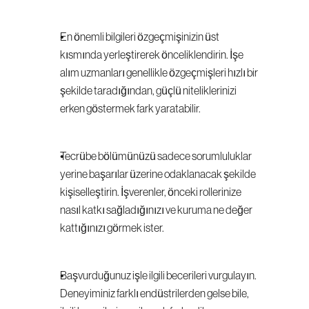
En önemli bilgileri özgeçmişinizin üst 
kısmında yerleştirerek önceliklendirin. İşe 
alım uzmanları genellikle özgeçmişleri hızlı bir 
şekilde taradığından, güçlü niteliklerinizi 
erken göstermek fark yaratabilir.
Tecrübe bölümünüzü sadece sorumluluklar 
yerine başarılar üzerine odaklanacak şekilde 
kişiselleştirin. İşverenler, önceki rollerinize 
nasıl katkı sağladığınızı ve kuruma ne değer 
kattığınızı görmek ister.
Başvurduğunuz işle ilgili becerileri vurgulayın. 
Deneyiminiz farklı endüstrilerden gelse bile, 