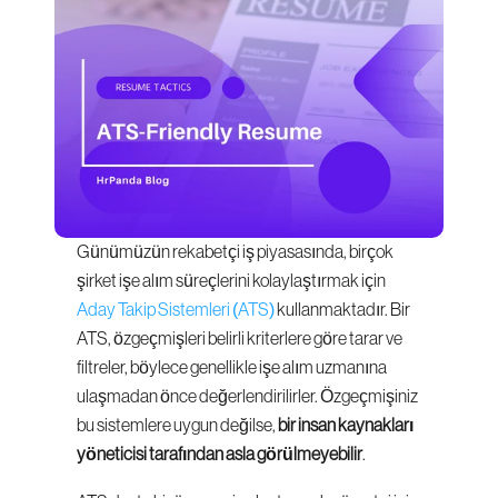
Günümüzün rekabetçi iş piyasasında, birçok 
şirket işe alım süreçlerini kolaylaştırmak için 
Aday Takip Sistemleri (ATS)
 kullanmaktadır. Bir 
ATS, özgeçmişleri belirli kriterlere göre tarar ve 
filtreler, böylece genellikle işe alım uzmanına 
ulaşmadan önce değerlendirilirler. Özgeçmişiniz 
bu sistemlere uygun değilse, 
bir insan kaynakları 
yöneticisi tarafından asla görülmeyebilir
.