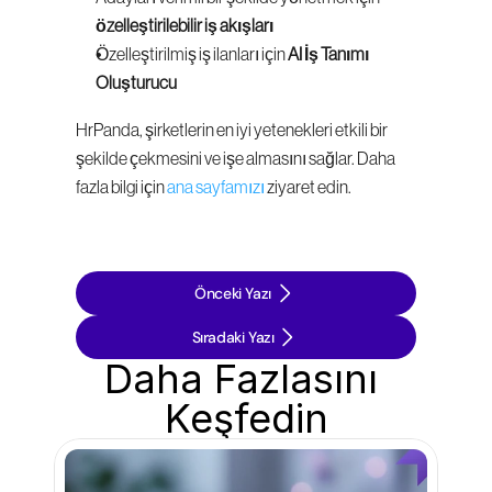
özelleştirilebilir iş akışları
Özelleştirilmiş iş ilanları için 
AI İş Tanımı 
Oluşturucu
HrPanda, şirketlerin en iyi yetenekleri etkili bir 
şekilde çekmesini ve işe almasını sağlar. Daha 
fazla bilgi için 
ana sayfamızı
 ziyaret edin.
Önceki Yazı
Sıradaki Yazı
Daha Fazlasını 
Keşfedin