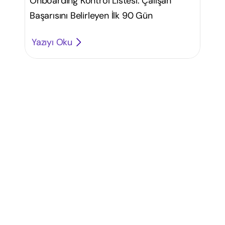
Onboarding Kontrol Listesi: Çalışan
Başarısını Belirleyen İlk 90 Gün
Yazıyı Oku
İ
ş
e
a
l
ı
m
s
t
r
a
t
e
j
i
l
e
r
i
n
i
z
i
b
i
r
a
d
ı
m
ö
t
e
y
e
t
a
ş
ı
y
ı
n
: