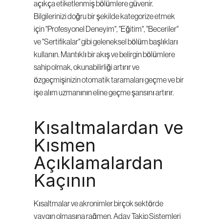
açıkça etiketlenmiş bölümlere güvenir. 
Bilgilerinizi doğru bir şekilde kategorize etmek 
için "Profesyonel Deneyim", "Eğitim", "Beceriler" 
ve "Sertifikalar" gibi geleneksel bölüm başlıkları 
kullanın. Mantıklı bir akış ve belirgin bölümlere 
sahip olmak, okunabilirliği artırır ve 
özgeçmişinizin otomatik taramaları geçme ve bir 
işe alım uzmanının eline geçme şansını artırır.
Kısaltmalardan ve 
Kısmen 
Açıklamalardan 
Kaçının
Kısaltmalar ve akronimler birçok sektörde 
yaygın olmasına rağmen, Aday Takip Sistemleri 