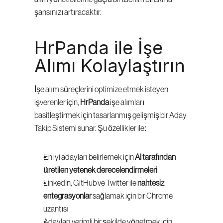
şansınızı artıracaktır.
HrPanda ile İşe 
Alımı Kolaylaştırın
İşe alım süreçlerini optimize etmek isteyen 
işverenler için, 
HrPanda
 işe alımları 
basitleştirmek için tasarlanmış gelişmiş bir Aday 
Takip Sistemi sunar. Şu özellikler ile:
En iyi adayları belirlemek için 
AI tarafından 
üretilen yetenek derecelendirmeleri
LinkedIn, GitHub ve Twitter ile 
nahtesiz 
entegrasyonlar
 sağlamak için bir Chrome 
uzantısı
Adayları verimli bir şekilde yönetmek için 