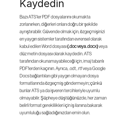
Kaydedin
Bazı ATS'ler PDF dosyalarını okumakta 
zorlanırken, diğerleri onları doğru bir şekilde 
ayrıştırabilir. Güvende olmak için, özgeçmişinizi 
en yaygın sistemler tarafından evrensel olarak 
kabul edilen Word dosyası 
(.doc veya .docx)
 veya 
düz metin dosyası olarak kaydedin. ATS 
tarafından okunamayabileceği için, imaj tabanlı 
PDF'lerden kaçının. Ayrıca, .odt, .rtf veya Google 
Docs bağlantıları gibi yaygın olmayan dosya 
formatlarında özgeçmiş göndermeyin; çünkü 
bunlar ATS ya da işveren tercihleriyle uyumlu 
olmayabilir. Şüpheye düştüğünüzde, her zaman 
belirli format gereklilikleri için iş ilanına bakarak 
uyumluluğu sağladığınızdan emin olun.