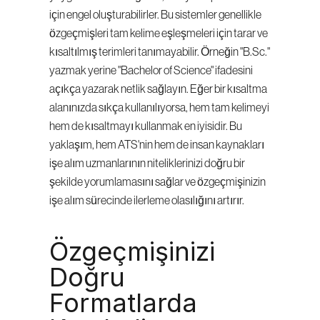
için engel oluşturabilirler. Bu sistemler genellikle 
özgeçmişleri tam kelime eşleşmeleri için tarar ve 
kısaltılmış terimleri tanımayabilir. Örneğin "B.Sc." 
yazmak yerine "Bachelor of Science" ifadesini 
açıkça yazarak netlik sağlayın. Eğer bir kısaltma 
alanınızda sıkça kullanılıyorsa, hem tam kelimeyi 
hem de kısaltmayı kullanmak en iyisidir. Bu 
yaklaşım, hem ATS'nin hem de insan kaynakları 
işe alım uzmanlarının niteliklerinizi doğru bir 
şekilde yorumlamasını sağlar ve özgeçmişinizin 
işe alım sürecinde ilerleme olasılığını artırır.
Özgeçmişinizi 
Doğru 
Formatlarda 