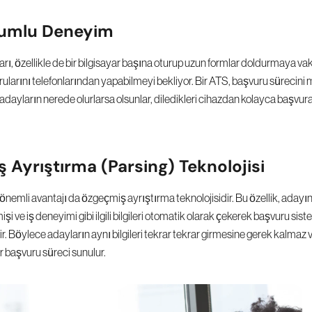
yumlu Deneyim
, özellikle de bir bilgisayar başına oturup uzun formlar doldurmaya vakt
rularını telefonlarından yapabilmeyi bekliyor. Bir ATS, başvuru sürecini mo
dayların nerede olurlarsa olsunlar, diledikleri cihazdan kolayca başvurab
 Ayrıştırma (Parsing) Teknolojisi
 önemli avantajı da özgeçmiş ayrıştırma teknolojisidir. Bu özellik, aday
şi ve iş deneyimi gibi ilgili bilgileri otomatik olarak çekerek başvuru sist
ir. Böylece adayların aynı bilgileri tekrar tekrar girmesine gerek kalmaz ve
ir başvuru süreci sunulur.