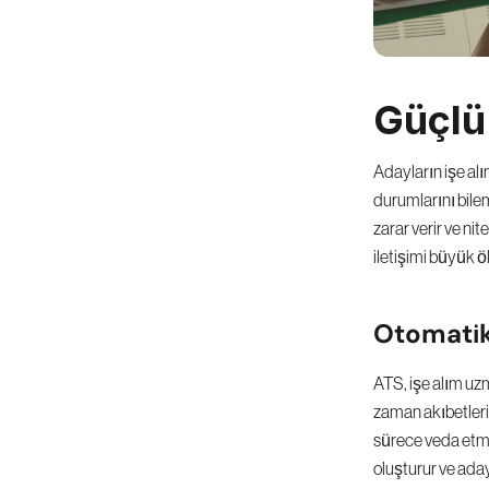
Güçlü 
Adayların işe alı
durumlarını bile
zarar verir ve ni
iletişimi büyük 
Otomatik
ATS, işe alım uz
zaman akıbetleri
sürece veda etmiş 
oluşturur ve aday