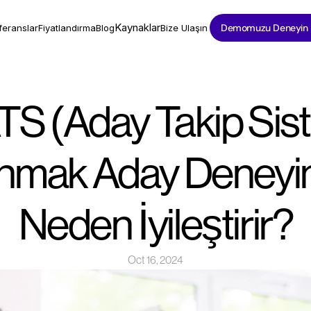
Kaynaklar
Demomuzu Deneyin
feranslar
Fiyatlandırma
Blog
Bize Ulaşın
ATS (Aday Takip Sist
nmak Aday Deneyimi
Neden İyileştirir?
Oct 16, 2024