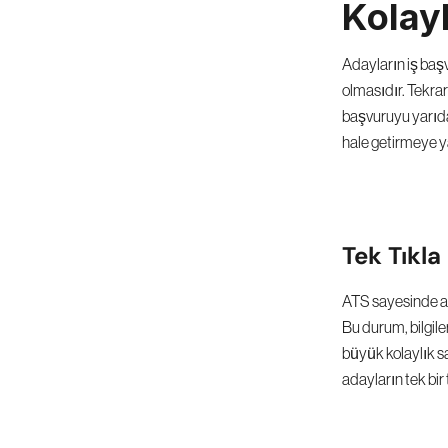
Kolayl
Adayların iş başvu
olmasıdır. Tekra
başvuruyu yarıda 
hale getirmeye y
Tek Tıkl
ATS sayesinde ada
Bu durum, bilgil
büyük kolaylık sa
adayların tek bi