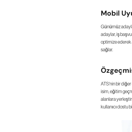
Mobil U
Günümüz adayları
adaylar, iş başvu
optimize ederek a
sağlar.
Özgeçmiş
ATS'nin bir diğer
isim, eğitim geçmi
alanlara yerleştir
kullanıcı dostu b