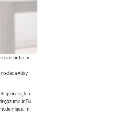
ndan biri haline 
bu noktada Aday 
tiği bir araçtan 
bir çözümdür. Bu 
modern işe alım 