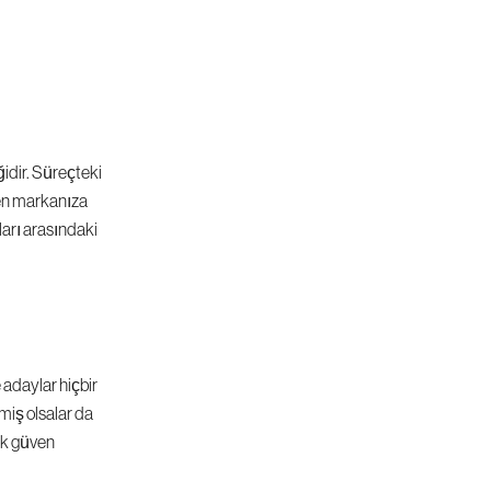
idir. Süreçteki 
en markanıza 
arı arasındaki 
adaylar hiçbir 
iş olsalar da 
ık güven 