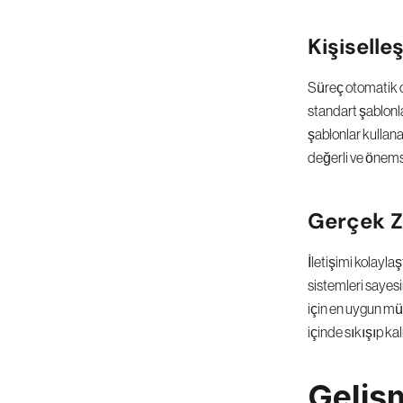
Kişiselle
Süreç otomatik ol
standart şablonla
şablonlar kullanab
değerli ve önems
Gerçek Z
İletişimi kolayla
sistemleri sayes
için en uygun müla
içinde sıkışıp ka
Geliş