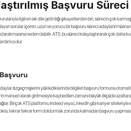
aştırılmış Başvuru Süreci
rularıyla ilgili en sık dile getirdiği şikayetlerden biri, sürecin çok karma
rlayan sorular içeren, uzun ve yorucu bir başvuru süreci adayların hüsra
bırakmasına neden olabilir. ATS, bu süreci kolaylaştırarak çok daha kull
ardımcı olur.
a Başvuru
ylar özgeçmişlerini yüklediklerinde bilgileri başvuru formuna otomatik o
erin manuel olarak girilmesiyle kaybedilen zamanı büyük ölçüde azaltarak
ğlar. Birçok ATS platformu Indeed veya LinkedIn gibi kariyer siteleriyle 
r tıkla, tekrar tekrar form doldurmak zorunda kalmadan başvuru yapması