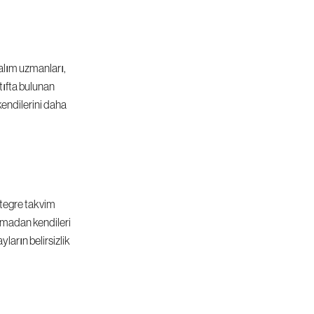
alım uzmanları, 
ıfta bulunan 
kendilerini daha 
tegre takvim 
madan kendileri 
ların belirsizlik 