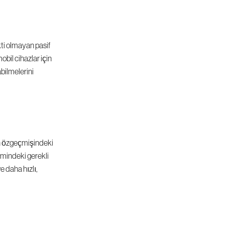
i olmayan pasif 
bil cihazlar için 
ilmelerini 
ın özgeçmişindeki 
emindeki gerekli 
 daha hızlı, 