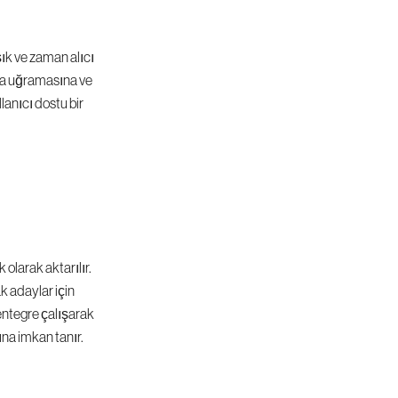
şık ve zaman alıcı 
na uğramasına ve 
anıcı dostu bir 
larak aktarılır. 
 adaylar için 
entegre çalışarak 
na imkan tanır.