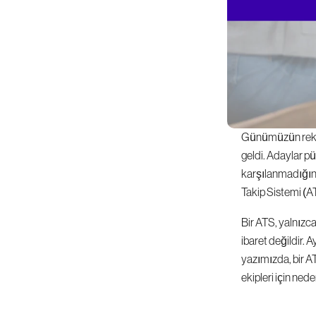
Günümüzün rekabe
geldi. Adaylar pür
karşılanmadığında
Takip Sistemi (AT
Bir ATS, yalnızca
ibaret değildir.
yazımızda, bir A
ekipleri için ne