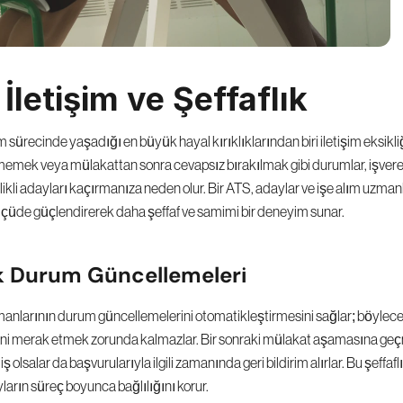
İletişim ve Şeffaflık
m sürecinde yaşadığı en büyük hayal kırıklıklarından biri iletişim eksikliğ
memek veya mülakattan sonra cevapsız bırakılmak gibi durumlar, işver
telikli adayları kaçırmanıza neden olur. Bir ATS, adaylar ve işe alım uzmanl
ölçüde güçlendirerek daha şeffaf ve samimi bir deneyim sunar.
 Durum Güncellemeleri
manlarının durum güncellemelerini otomatikleştirmesini sağlar; böylece 
ni merak etmek zorunda kalmazlar. Bir sonraki mülakat aşamasına geçm
olsalar da başvurularıyla ilgili zamanında geri bildirim alırlar. Bu şeffafl
ların süreç boyunca bağlılığını korur.