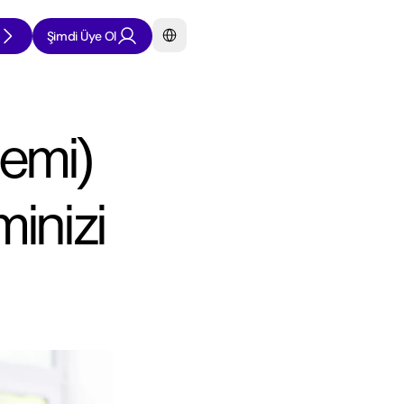
Select Language
Şimdi Üye Ol
emi) 
nizi 