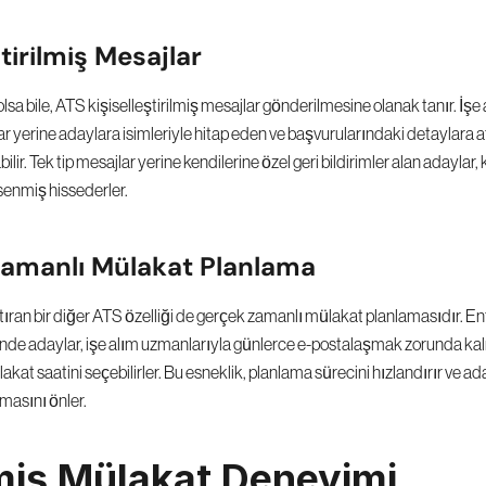
ştirilmiş Mesajlar
sa bile, ATS kişiselleştirilmiş mesajlar gönderilmesine olanak tanır. İşe 
r yerine adaylara isimleriyle hitap eden ve başvurularındaki detaylara at
ilir. Tek tip mesajlar yerine kendilerine özel geri bildirimler alan adaylar, 
enmiş hissederler.
amanlı Mülakat Planlama
ştıran bir diğer ATS özelliği de gerçek zamanlı mülakat planlamasıdır. En
inde adaylar, işe alım uzmanlarıyla günlerce e-postalaşmak zorunda kal
kat saatini seçebilirler. Bu esneklik, planlama sürecini hızlandırır ve aday
lmasını önler.
miş Mülakat Deneyimi